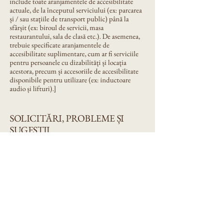
include toate aranjamentele de accesibilitate
actuale, de la începutul serviciului (ex: parcarea
și / sau stațiile de transport public) până la
sfârșit (ex: biroul de servicii, masa
restaurantului, sala de clasă etc.). De asemenea,
trebuie specificate aranjamentele de
accesibilitate suplimentare, cum ar fi serviciile
pentru persoanele cu dizabilități și locația
acestora, precum și accesoriile de accesibilitate
disponibile pentru utilizare (ex: inductoare
audio și lifturi).]
SOLICITĂRI, PROBLEME ȘI
SUGESTII
Dacă descoperiți o problemă de accesibilitate pe
site, sau dacă aveți nevoie de asistență
suplimentară, nu ezitați să ne contactați prin
coordonatorul de accesibilitate al organizației:
[Numele coordonatorului de accesibilitate]
[Numărul de telefon al coordonatorului de