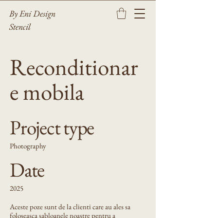
By Eni Design
Stencil
Reconditionar
e mobila
Project type
Photography
Date
2025
Aceste poze sunt de la clienti care au ales sa
foloseasca sabloanele noastre pentru a