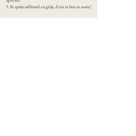
5. Se spala sablonul cu grija. A nu se lasa in soare!
Dimensiune sablon: A4 
Eni Design Stencil
Privacy Policy
Accessibility Statement
Shipping Policy
Terms & Conditions
Refund Policy