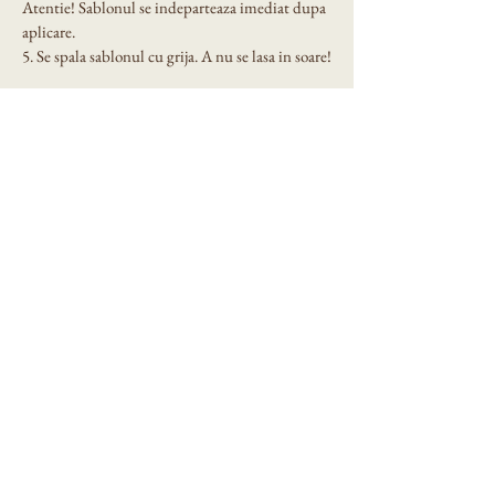
Atentie! Sablonul se indeparteaza imediat dupa 
aplicare.
5. Se spala sablonul cu grija. A nu se lasa in soare!
Dimensiune sablon: A4 
Eni Design Stencil
Privacy Policy
Accessibility Statement
Shipping Policy
Terms & Conditions
Refund Policy