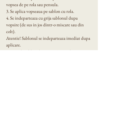
vopsea de pe rola sau pensula.
3. Se aplica vopseaua pe sablon cu rola.
4. Se indeparteaza cu grija sablonul dupa 
vopsire (de sus in jos dintr-o miscare sau din 
colt).
Atentie! Sablonul se indeparteaza imediat dupa 
aplicare.
5. Se spala sablonul cu grija. A nu se lasa in soare!
Dimensiune sablon: A4 si A3
Eni Design Stencil
Privacy Policy