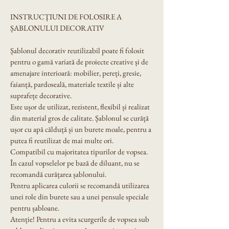
INSTRUCȚIUNI DE FOLOSIRE A 
ȘABLONULUI DECORATIV
Șablonul decorativ reutilizabil poate fi folosit 
pentru o gamă variată de proiecte creative și de 
amenajare interioară: mobilier, pereți, gresie, 
faianță, pardoseală, materiale textile și alte 
suprafețe decorative.
Este ușor de utilizat, rezistent, flexibil și realizat 
din material gros de calitate. Șablonul se curăță 
ușor cu apă călduță și un burete moale, pentru a 
putea fi reutilizat de mai multe ori.
Compatibil cu majoritatea tipurilor de vopsea. 
În cazul vopselelor pe bază de diluant, nu se 
recomandă curățarea șablonului.
Pentru aplicarea culorii se recomandă utilizarea 
unei role din burete sau a unei pensule speciale 
pentru șabloane.
Atenție! Pentru a evita scurgerile de vopsea sub 