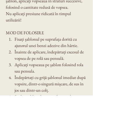
șablon, aplicați vopseaua în straturi succesive, 
folosind o cantitate redusă de vopsea.
Nu aplicați presiune ridicată în timpul 
utilizării!
MOD DE FOLOSIRE
Fixați șablonul pe suprafața dorită cu 
ajutorul unei benzi adezive din hârtie.
Înainte de aplicare, îndepărtați excesul de 
vopsea de pe rolă sau pensulă.
Aplicați vopseaua pe șablon folosind rola 
sau pensula.
Îndepărtați cu grijă șablonul imediat după 
vopsire, dintr-o singură mișcare, de sus în 
jos sau dintr-un colț.
Spălați șablonul cu grijă după utilizare. 
Nu îl lăsați expus în soare!
Dimensiune șablon: A4
Denumire model: Sablon decorativ reutilizabil 
A4 -   Santa (1411)