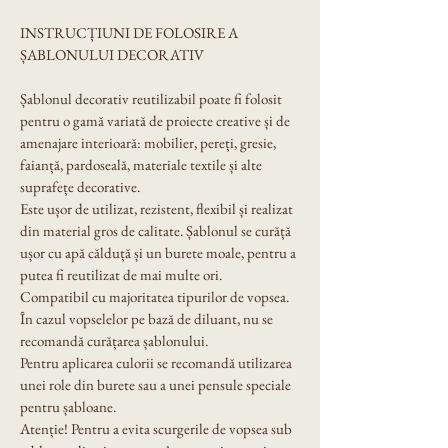
INSTRUCȚIUNI DE FOLOSIRE A 
ȘABLONULUI DECORATIV
Șablonul decorativ reutilizabil poate fi folosit 
pentru o gamă variată de proiecte creative și de 
amenajare interioară: mobilier, pereți, gresie, 
faianță, pardoseală, materiale textile și alte 
suprafețe decorative.
Este ușor de utilizat, rezistent, flexibil și realizat 
din material gros de calitate. Șablonul se curăță 
ușor cu apă călduță și un burete moale, pentru a 
putea fi reutilizat de mai multe ori.
Compatibil cu majoritatea tipurilor de vopsea. 
În cazul vopselelor pe bază de diluant, nu se 
recomandă curățarea șablonului.
Pentru aplicarea culorii se recomandă utilizarea 
unei role din burete sau a unei pensule speciale 
pentru șabloane.
Atenție! Pentru a evita scurgerile de vopsea sub 