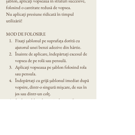
șablon, aplicați vopseaua în straturi succesive, 
folosind o cantitate redusă de vopsea.
Nu aplicați presiune ridicată în timpul 
utilizării!
MOD DE FOLOSIRE
Fixați șablonul pe suprafața dorită cu 
ajutorul unei benzi adezive din hârtie.
Înainte de aplicare, îndepărtați excesul de 
vopsea de pe rolă sau pensulă.
Aplicați vopseaua pe șablon folosind rola 
sau pensula.
Îndepărtați cu grijă șablonul imediat după 
vopsire, dintr-o singură mișcare, de sus în 
jos sau dintr-un colț.
Spălați șablonul cu grijă după utilizare. 
Nu îl lăsați expus în soare!
Dimensiune șablon: A4
Denumire model:Sablon decorativ reutilizabil 
20x20cm - Seal (1414)