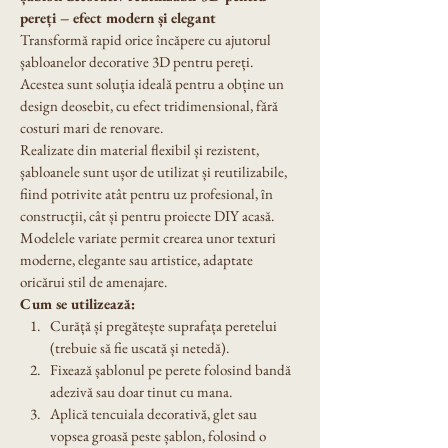
pereți – efect modern și elegant
Transformă rapid orice încăpere cu ajutorul 
șabloanelor decorative 3D pentru pereți. 
Acestea sunt soluția ideală pentru a obține un 
design deosebit, cu efect tridimensional, fără 
costuri mari de renovare.
Realizate din material flexibil și rezistent, 
șabloanele sunt ușor de utilizat și reutilizabile, 
fiind potrivite atât pentru uz profesional, ȋn 
construcţii, cât și pentru proiecte DIY acasă. 
Modelele variate permit crearea unor texturi 
moderne, elegante sau artistice, adaptate 
oricărui stil de amenajare.
Cum se utilizează:
Curăță și pregătește suprafața peretelui 
(trebuie să fie uscată și netedă).
Fixează șablonul pe perete folosind bandă 
adezivă sau doar tinut cu mana.
Aplică tencuiala decorativă, glet sau 
vopsea groasă peste șablon, folosind o 