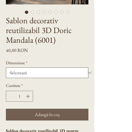
Sablon decorativ
reutilizabil 3D Doric
Mandala (6001)
Preț
40,00 RON
Dimensiune
*
Cantitate
*
Adaugă în coș
Șablon decorativ reutilizabil 3D pentru 