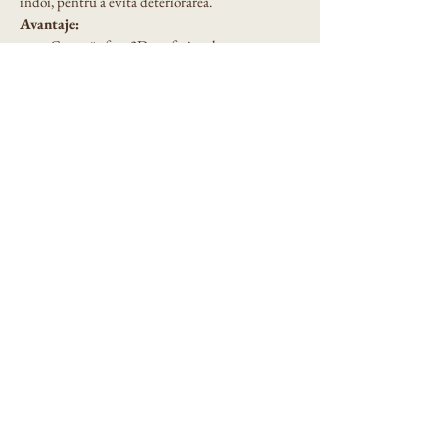
îndoi, pentru a evita deteriorarea.
Avantaje:
Creează efect 3D profesional
Ușor de utilizat, chiar și pentru începători
Reutilizabil și durabil
Potrivit pentru pereți, tavane sau alte 
suprafețe
Ideal pentru locuințe, birouri, spații 
comerciale
Grosime sablon: 0.5mm.
Eni Design Stencil