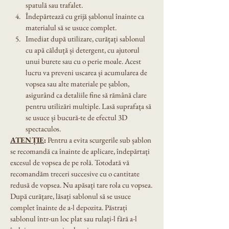
spatulă sau trafalet.
Îndepărtează cu grijă șablonul înainte ca 
materialul să se usuce complet.
Imediat după utilizare, curățați sablonul 
cu apă călduță și detergent, cu ajutorul 
unui burete sau cu o perie moale. Acest 
lucru va preveni uscarea și acumularea de 
vopsea sau alte materiale pe șablon, 
asigurând ca detaliile fine să rămână clare 
pentru utilizări multiple. Lasă suprafața să 
se usuce și bucură-te de efectul 3D 
spectaculos.
ATENȚIE
:
 Pentru a evita scurgerile sub șablon 
se recomandă ca înainte de aplicare, îndepărtați 
excesul de vopsea de pe rolă. Totodată vă 
recomandăm treceri succesive cu o cantitate 
redusă de vopsea. Nu apăsați tare rola cu vopsea.
După curățare, lăsați sablonul să se usuce 
complet înainte de a-l depozita. Păstrați 
sablonul într-un loc plat sau rulați-l fără a-l 