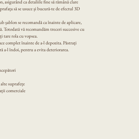
n, asigurând ca detaliile fine să rămână clare 
prafața să se usuce și bucură-te de efectul 3D 
sub șablon se recomandă ca înainte de aplicare, 
lă. Totodată vă recomandăm treceri succesive cu 
i tare rola cu vopsea.
uce complet înainte de a-l depozita. Păstrați 
ră a-l îndoi, pentru a evita deteriorarea.
începători
 alte suprafețe
ații comerciale