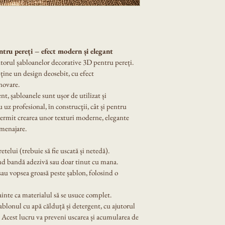
ntru pereți – efect modern și elegant
torul șabloanelor decorative 3D pentru pereți. 
ține un design deosebit, cu efect 
novare.
ent, șabloanele sunt ușor de utilizat și 
u uz profesional, ȋn construcţii, cât și pentru 
ermit crearea unor texturi moderne, elegante 
amenajare.
telui (trebuie să fie uscată și netedă).
ind bandă adezivă sau doar tinut cu mana.
sau vopsea groasă peste șablon, folosind o 
ainte ca materialul să se usuce complet.
ablonul cu apă călduță și detergent, cu ajutorul 
 Acest lucru va preveni uscarea și acumularea de 