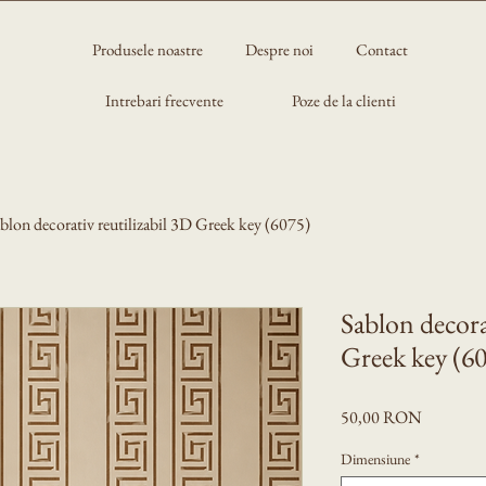
Produsele noastre
Despre noi
Contact
Intrebari frecvente
Poze de la clienti
blon decorativ reutilizabil 3D Greek key (6075)
Sablon decora
Greek key (6
Preț
50,00 RON
Dimensiune
*