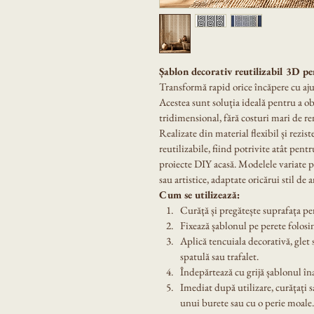
Șablon decorativ reutilizabil 3D pe
Transformă rapid orice încăpere cu aju
Acestea sunt soluția ideală pentru a ob
tridimensional, fără costuri mari de re
Realizate din material flexibil și rezist
reutilizabile, fiind potrivite atât pentr
proiecte DIY acasă. Modelele variate p
sau artistice, adaptate oricărui stil de 
Cum se utilizează:
Curăță și pregătește suprafața pere
Fixează șablonul pe perete folos
Aplică tencuiala decorativă, glet 
spatulă sau trafalet.
Îndepărtează cu grijă șablonul în
Imediat după utilizare, curățați s
unui burete sau cu o perie moale.