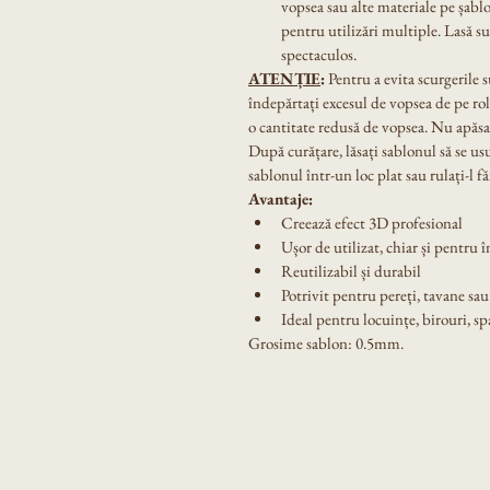
vopsea sau alte materiale pe șablo
pentru utilizări multiple. Lasă su
spectaculos.
ATENȚIE
:
 Pentru a evita scurgerile 
îndepărtați excesul de vopsea de pe ro
o cantitate redusă de vopsea. Nu apăsaț
După curățare, lăsați sablonul să se us
sablonul într-un loc plat sau rulați-l fă
Avantaje:
Creează efect 3D profesional
Ușor de utilizat, chiar și pentru 
Reutilizabil și durabil
Potrivit pentru pereți, tavane sau
Ideal pentru locuințe, birouri, sp
Grosime sablon: 0.5mm.