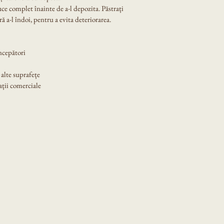
uce complet înainte de a-l depozita. Păstrați 
ră a-l îndoi, pentru a evita deteriorarea.
începători
 alte suprafețe
ații comerciale
Privacy Policy
Accessibility Statement
Shipping Policy
Terms & Conditions
Refund Policy