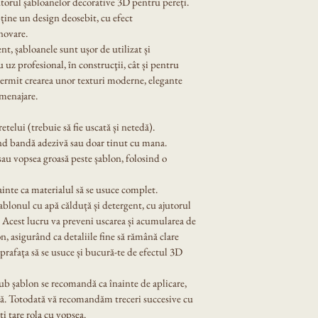
torul șabloanelor decorative 3D pentru pereți. 
ține un design deosebit, cu efect 
novare.
ent, șabloanele sunt ușor de utilizat și 
u uz profesional, ȋn construcţii, cât și pentru 
ermit crearea unor texturi moderne, elegante 
amenajare.
telui (trebuie să fie uscată și netedă).
ind bandă adezivă sau doar tinut cu mana.
sau vopsea groasă peste șablon, folosind o 
ainte ca materialul să se usuce complet.
ablonul cu apă călduță și detergent, cu ajutorul 
 Acest lucru va preveni uscarea și acumularea de 
n, asigurând ca detaliile fine să rămână clare 
prafața să se usuce și bucură-te de efectul 3D 
sub șablon se recomandă ca înainte de aplicare, 
lă. Totodată vă recomandăm treceri succesive cu 
i tare rola cu vopsea.