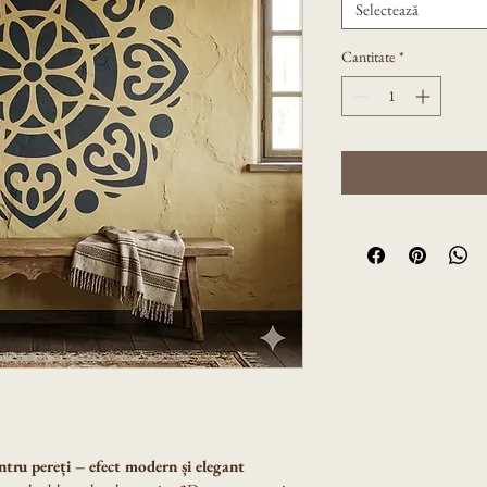
Selectează
Cantitate
*
ntru pereți – efect modern și elegant