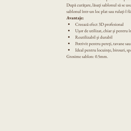
După curățare, lăsați sablonul să se us
sablonul într-un loc plat sau rulați-l fă
Avantaje:
Creează efect 3D profesional
Ușor de utilizat, chiar și pentru 
Reutilizabil și durabil
Potrivit pentru pereți, tavane sau
Ideal pentru locuințe, birouri, sp
Grosime sablon: 0.5mm.
Produsele noastre
Eni Design Stencil
Despre noi
Contact
Intrebari frecvente
Poze de la clienti