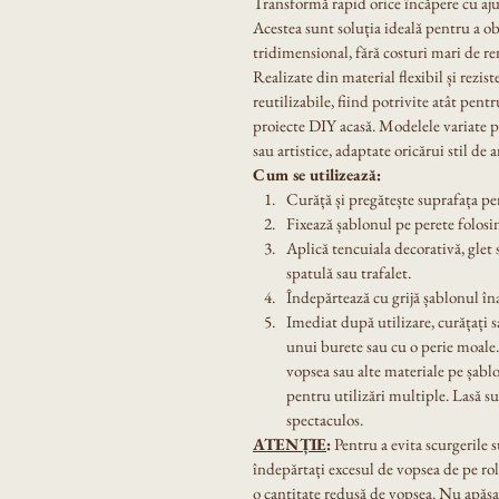
Transformă rapid orice încăpere cu aju
Acestea sunt soluția ideală pentru a ob
tridimensional, fără costuri mari de re
Realizate din material flexibil și rezist
reutilizabile, fiind potrivite atât pentr
proiecte DIY acasă. Modelele variate p
sau artistice, adaptate oricărui stil de 
Cum se utilizează:
Curăță și pregătește suprafața pere
Fixează șablonul pe perete folos
Aplică tencuiala decorativă, glet 
spatulă sau trafalet.
Îndepărtează cu grijă șablonul în
Imediat după utilizare, curățați s
unui burete sau cu o perie moale.
vopsea sau alte materiale pe șablo
pentru utilizări multiple. Lasă su
spectaculos.
ATENȚIE
:
 Pentru a evita scurgerile 
îndepărtați excesul de vopsea de pe ro
o cantitate redusă de vopsea. Nu apăsaț