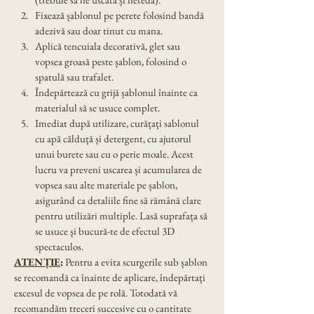
Fixează șablonul pe perete folosind bandă 
adezivă sau doar tinut cu mana.
Aplică tencuiala decorativă, glet sau 
vopsea groasă peste șablon, folosind o 
spatulă sau trafalet.
Îndepărtează cu grijă șablonul înainte ca 
materialul să se usuce complet.
Imediat după utilizare, curățați sablonul 
cu apă călduță și detergent, cu ajutorul 
unui burete sau cu o perie moale. Acest 
lucru va preveni uscarea și acumularea de 
vopsea sau alte materiale pe șablon, 
asigurând ca detaliile fine să rămână clare 
pentru utilizări multiple. Lasă suprafața să 
se usuce și bucură-te de efectul 3D 
spectaculos.
ATENȚIE
:
 Pentru a evita scurgerile sub șablon 
se recomandă ca înainte de aplicare, îndepărtați 
excesul de vopsea de pe rolă. Totodată vă 
recomandăm treceri succesive cu o cantitate 