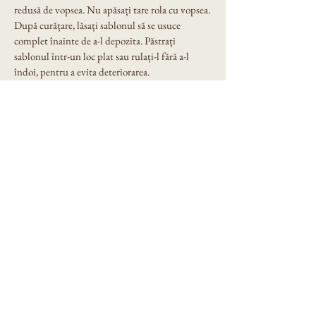
redusă de vopsea. Nu apăsați tare rola cu vopsea.
După curățare, lăsați sablonul să se usuce 
complet înainte de a-l depozita. Păstrați 
sablonul într-un loc plat sau rulați-l fără a-l 
îndoi, pentru a evita deteriorarea.
Avantaje:
Creează efect 3D profesional
Ușor de utilizat, chiar și pentru începători
Reutilizabil și durabil
Potrivit pentru pereți, tavane sau alte 
suprafețe
Ideal pentru locuințe, birouri, spații 
comerciale
Grosime sablon: 0.5mm.