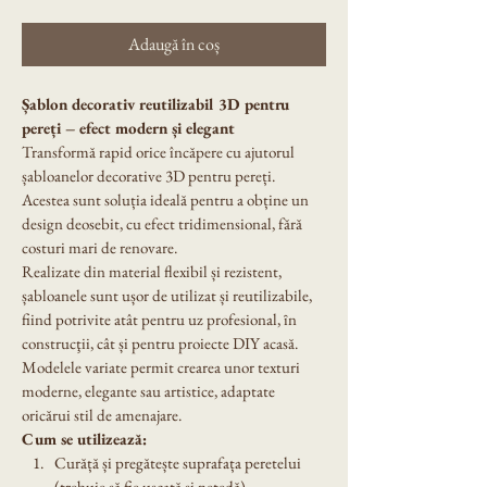
Adaugă în coș
Șablon decorativ reutilizabil 3D pentru 
pereți – efect modern și elegant
Transformă rapid orice încăpere cu ajutorul 
șabloanelor decorative 3D pentru pereți. 
Acestea sunt soluția ideală pentru a obține un 
design deosebit, cu efect tridimensional, fără 
costuri mari de renovare.
Realizate din material flexibil și rezistent, 
șabloanele sunt ușor de utilizat și reutilizabile, 
fiind potrivite atât pentru uz profesional, ȋn 
construcţii, cât și pentru proiecte DIY acasă. 
Modelele variate permit crearea unor texturi 
moderne, elegante sau artistice, adaptate 
oricărui stil de amenajare.
Cum se utilizează:
Curăță și pregătește suprafața peretelui 
(trebuie să fie uscată și netedă).