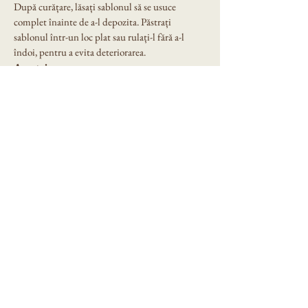
După curățare, lăsați sablonul să se usuce 
complet înainte de a-l depozita. Păstrați 
sablonul într-un loc plat sau rulați-l fără a-l 
îndoi, pentru a evita deteriorarea.
Avantaje:
Creează efect 3D profesional
Ușor de utilizat, chiar și pentru începători
Reutilizabil și durabil
Potrivit pentru pereți, tavane sau alte 
suprafețe
Ideal pentru locuințe, birouri, spații 
comerciale
Grosime sablon: 0.5mm.