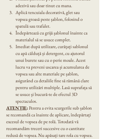
adezivă sau doar tinut cu mana.
Aplică tencuiala decorativă, glet sau 
vopsea groasă peste șablon, folosind o 
spatulă sau trafalet.
Îndepărtează cu grijă șablonul înainte ca 
materialul să se usuce complet.
Imediat după utilizare, curățați sablonul 
cu apă călduță și detergent, cu ajutorul 
unui burete sau cu o perie moale. Acest 
lucru va preveni uscarea și acumularea de 
vopsea sau alte materiale pe șablon, 
asigurând ca detaliile fine să rămână clare 
pentru utilizări multiple. Lasă suprafața să 
se usuce și bucură-te de efectul 3D 
spectaculos.
ATENȚIE
:
 Pentru a evita scurgerile sub șablon 
se recomandă ca înainte de aplicare, îndepărtați 
excesul de vopsea de pe rolă. Totodată vă 
recomandăm treceri succesive cu o cantitate 
redusă de vopsea. Nu apăsați tare rola cu vopsea.