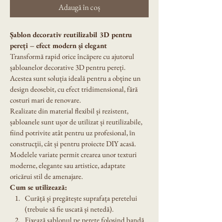
Adaugă în coș
Șablon decorativ reutilizabil 3D pentru 
pereți – efect modern și elegant
Transformă rapid orice încăpere cu ajutorul 
șabloanelor decorative 3D pentru pereți. 
Acestea sunt soluția ideală pentru a obține un 
design deosebit, cu efect tridimensional, fără 
costuri mari de renovare.
Realizate din material flexibil și rezistent, 
șabloanele sunt ușor de utilizat și reutilizabile, 
fiind potrivite atât pentru uz profesional, ȋn 
construcţii, cât și pentru proiecte DIY acasă. 
Modelele variate permit crearea unor texturi 
moderne, elegante sau artistice, adaptate 
oricărui stil de amenajare.
Cum se utilizează:
Curăță și pregătește suprafața peretelui 
(trebuie să fie uscată și netedă).
Fixează șablonul pe perete folosind bandă 