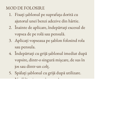
MOD DE FOLOSIRE
Fixați șablonul pe suprafața dorită cu 
ajutorul unei benzi adezive din hârtie.
Înainte de aplicare, îndepărtați excesul de 
vopsea de pe rolă sau pensulă.
Aplicați vopseaua pe șablon folosind rola 
sau pensula.
Îndepărtați cu grijă șablonul imediat după 
vopsire, dintr-o singură mișcare, de sus în 
jos sau dintr-un colț.
Spălați șablonul cu grijă după utilizare. 
Nu îl lăsați expus în soare!
Dimensiune șablon: A4
Denumire model: Sablon decorativ reutilizabil 
A4 - All you need love and dog (1108)