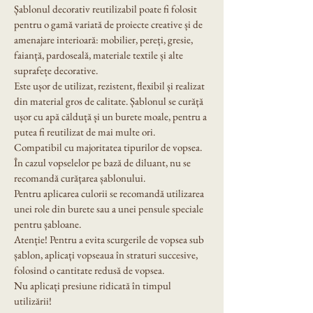
Șablonul decorativ reutilizabil poate fi folosit 
pentru o gamă variată de proiecte creative și de 
amenajare interioară: mobilier, pereți, gresie, 
faianță, pardoseală, materiale textile și alte 
suprafețe decorative.
Este ușor de utilizat, rezistent, flexibil și realizat 
din material gros de calitate. Șablonul se curăță 
ușor cu apă călduță și un burete moale, pentru a 
putea fi reutilizat de mai multe ori.
Compatibil cu majoritatea tipurilor de vopsea. 
În cazul vopselelor pe bază de diluant, nu se 
recomandă curățarea șablonului.
Pentru aplicarea culorii se recomandă utilizarea 
unei role din burete sau a unei pensule speciale 
pentru șabloane.
Atenție! Pentru a evita scurgerile de vopsea sub 
șablon, aplicați vopseaua în straturi succesive, 
folosind o cantitate redusă de vopsea.
Nu aplicați presiune ridicată în timpul 
utilizării!