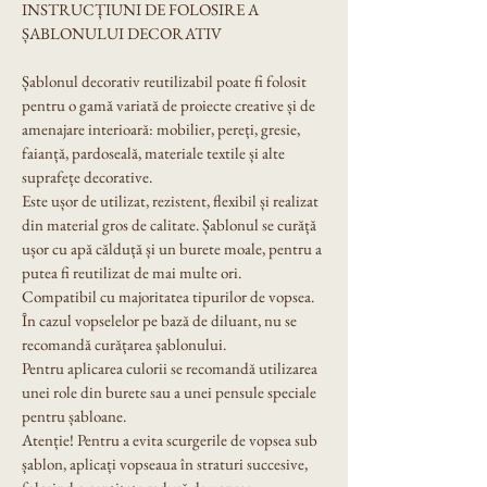
INSTRUCȚIUNI DE FOLOSIRE A 
ȘABLONULUI DECORATIV
Șablonul decorativ reutilizabil poate fi folosit 
pentru o gamă variată de proiecte creative și de 
amenajare interioară: mobilier, pereți, gresie, 
faianță, pardoseală, materiale textile și alte 
suprafețe decorative.
Este ușor de utilizat, rezistent, flexibil și realizat 
din material gros de calitate. Șablonul se curăță 
ușor cu apă călduță și un burete moale, pentru a 
putea fi reutilizat de mai multe ori.
Compatibil cu majoritatea tipurilor de vopsea. 
În cazul vopselelor pe bază de diluant, nu se 
recomandă curățarea șablonului.
Pentru aplicarea culorii se recomandă utilizarea 
unei role din burete sau a unei pensule speciale 
pentru șabloane.
Atenție! Pentru a evita scurgerile de vopsea sub 
șablon, aplicați vopseaua în straturi succesive, 