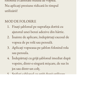
folosind o cantitate redusă de vopsea.
Nu aplicați presiune ridicată în timpul 
utilizării!
MOD DE FOLOSIRE
Fixați șablonul pe suprafața dorită cu 
ajutorul unei benzi adezive din hârtie.
Înainte de aplicare, îndepărtați excesul de 
vopsea de pe rolă sau pensulă.
Aplicați vopseaua pe șablon folosind rola 
sau pensula.
Îndepărtați cu grijă șablonul imediat după 
vopsire, dintr-o singură mișcare, de sus în 
jos sau dintr-un colț.
Spălați șablonul cu grijă după utilizare. 
Nu îl lăsați expus în soare!
Dimensiune șablon: A4
Denumire model: Sablon decorativ reutilizabil 
A4 - Ariel (1184)