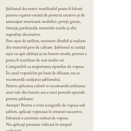
Șablonul decorativ reutilizabil poate fi folosit 
pentru o gamă variată de proiecte creative și de 
amenajare interioară: mobilier, pereți, gresie, 
faianță, pardoseală, materiale textile și alte 
suprafețe decorative.
Este ușor de utilizat, rezistent, flexibil și realizat 
din material gros de calitate. Șablonul se curăță 
ușor cu apă călduță și un burete moale, pentru a 
putea fi reutilizat de mai multe ori.
Compatibil cu majoritatea tipurilor de vopsea. 
În cazul vopselelor pe bază de diluant, nu se 
recomandă curățarea șablonului.
Pentru aplicarea culorii se recomandă utilizarea 
unei role din burete sau a unei pensule speciale 
pentru șabloane.
Atenție! Pentru a evita scurgerile de vopsea sub 
șablon, aplicați vopseaua în straturi succesive, 
folosind o cantitate redusă de vopsea.
Nu aplicați presiune ridicată în timpul 
utilizării!