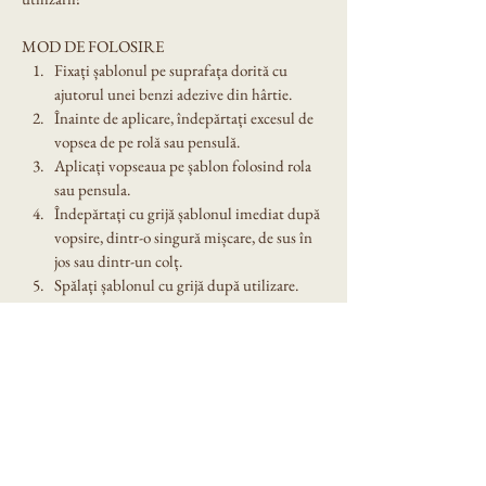
MOD DE FOLOSIRE
Fixați șablonul pe suprafața dorită cu 
ajutorul unei benzi adezive din hârtie.
Înainte de aplicare, îndepărtați excesul de 
vopsea de pe rolă sau pensulă.
Aplicați vopseaua pe șablon folosind rola 
sau pensula.
Îndepărtați cu grijă șablonul imediat după 
vopsire, dintr-o singură mișcare, de sus în 
jos sau dintr-un colț.
Spălați șablonul cu grijă după utilizare. 
Nu îl lăsați expus în soare!
Dimensiune șablon: A4
Denumire model: Sablon decorativ reutilizabil 
A4 - Beach Roses (1250)