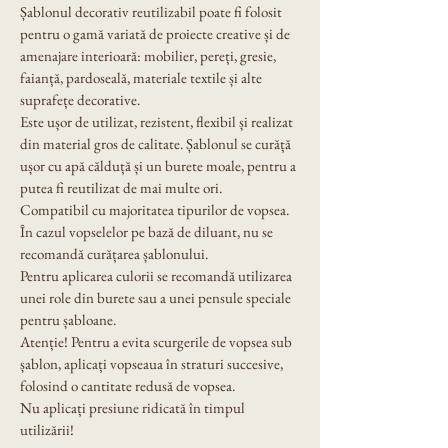
Șablonul decorativ reutilizabil poate fi folosit 
pentru o gamă variată de proiecte creative și de 
amenajare interioară: mobilier, pereți, gresie, 
faianță, pardoseală, materiale textile și alte 
suprafețe decorative.
Este ușor de utilizat, rezistent, flexibil și realizat 
din material gros de calitate. Șablonul se curăță 
ușor cu apă călduță și un burete moale, pentru a 
putea fi reutilizat de mai multe ori.
Compatibil cu majoritatea tipurilor de vopsea. 
În cazul vopselelor pe bază de diluant, nu se 
recomandă curățarea șablonului.
Pentru aplicarea culorii se recomandă utilizarea 
unei role din burete sau a unei pensule speciale 
pentru șabloane.
Atenție! Pentru a evita scurgerile de vopsea sub 
șablon, aplicați vopseaua în straturi succesive, 
folosind o cantitate redusă de vopsea.
Nu aplicați presiune ridicată în timpul 
utilizării!