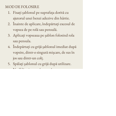
MOD DE FOLOSIRE
Fixați șablonul pe suprafața dorită cu 
ajutorul unei benzi adezive din hârtie.
Înainte de aplicare, îndepărtați excesul de 
vopsea de pe rolă sau pensulă.
Aplicați vopseaua pe șablon folosind rola 
sau pensula.
Îndepărtați cu grijă șablonul imediat după 
vopsire, dintr-o singură mișcare, de sus în 
jos sau dintr-un colț.
Spălați șablonul cu grijă după utilizare. 
Nu îl lăsați expus în soare!
Dimensiune șablon: A4
Denumire model:  Sablon decorativ reutilizabil 
A4 - Bine ati venit la nunta (1136)