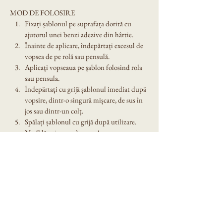
MOD DE FOLOSIRE
Fixați șablonul pe suprafața dorită cu 
ajutorul unei benzi adezive din hârtie.
Înainte de aplicare, îndepărtați excesul de 
vopsea de pe rolă sau pensulă.
Aplicați vopseaua pe șablon folosind rola 
sau pensula.
Îndepărtați cu grijă șablonul imediat după 
vopsire, dintr-o singură mișcare, de sus în 
jos sau dintr-un colț.
Spălați șablonul cu grijă după utilizare. 
Nu îl lăsați expus în soare!
Dimensiune șablon: A4
Denumire model: Sablon decorativ reutilizabil 
A4 - Bon Appetit (1069)