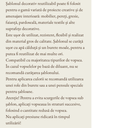
Șablonul decorativ reutilizabil poate fi folosit 
pentru o gamă variată de proiecte creative și de 
amenajare interioară: mobilier, pereți, gresie, 
faianță, pardoseală, materiale textile și alte 
suprafețe decorative.
Este ușor de utilizat, rezistent, flexibil și realizat 
din material gros de calitate. Șablonul se curăță 
ușor cu apă călduță și un burete moale, pentru a 
putea fi reutilizat de mai multe ori.
Compatibil cu majoritatea tipurilor de vopsea. 
În cazul vopselelor pe bază de diluant, nu se 
recomandă curățarea șablonului.
Pentru aplicarea culorii se recomandă utilizarea 
unei role din burete sau a unei pensule speciale 
pentru șabloane.
Atenție! Pentru a evita scurgerile de vopsea sub 
șablon, aplicați vopseaua în straturi succesive, 
folosind o cantitate redusă de vopsea.
Nu aplicați presiune ridicată în timpul 
utilizării!