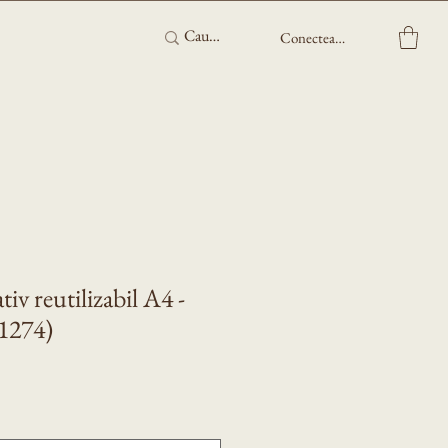
Conectează-te
iv reutilizabil A4 -
(1274)