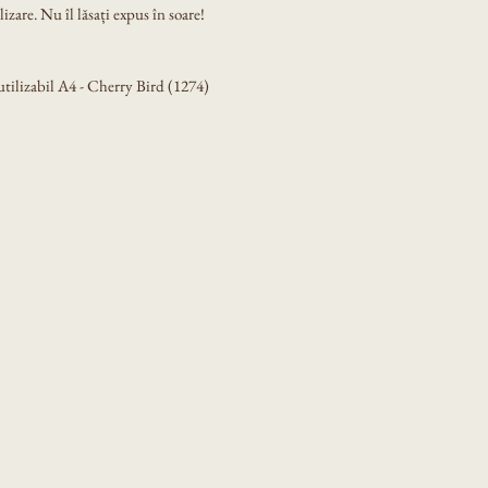
izare. Nu îl lăsați expus în soare!
tilizabil A4 - Cherry Bird (1274)
Privacy Policy
Accessibility Statement
Shipping Policy
Terms & Conditions
Refund Policy