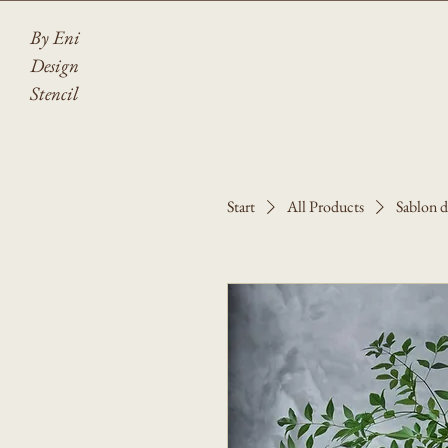
By Eni
Design
Stencil
Start
All Products
Sablon d