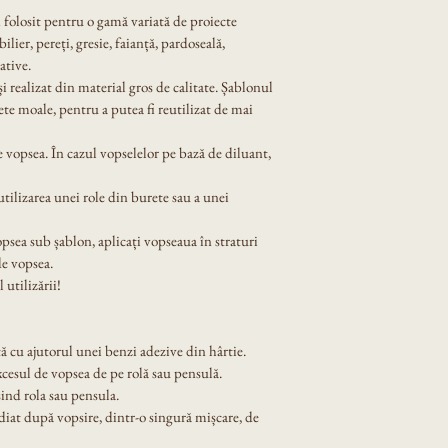
i folosit pentru o gamă variată de proiecte 
lier, pereți, gresie, faianță, pardoseală, 
ative.
 și realizat din material gros de calitate. Șablonul 
ete moale, pentru a putea fi reutilizat de mai 
 vopsea. În cazul vopselelor pe bază de diluant, 
tilizarea unei role din burete sau a unei 
opsea sub șablon, aplicați vopseaua în straturi 
de vopsea.
 utilizării!
ă cu ajutorul unei benzi adezive din hârtie.
xcesul de vopsea de pe rolă sau pensulă.
ind rola sau pensula.
diat după vopsire, dintr-o singură mișcare, de 