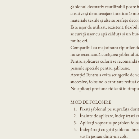
Șablonul decorativ reutilizabil poate f
creative și de amenajare interioară: mobi
materiale textile și alte suprafețe decor
Este ușor de utilizat, rezistent, flexibil
se curăță ușor cu apă călduță și un bur
multe ori.
Compatibil cu majoritatea tipurilor de
nu se recomandă curățarea șablonului.
Pentru aplicarea culorii se recomandă u
pensule speciale pentru șabloane.
Atenție! Pentru a evita scurgerile de v
succesive, folosind o cantitate redusă 
Nu aplicați presiune ridicată în timpul
MOD DE FOLOSIRE
Fixați șablonul pe suprafața dorit
Înainte de aplicare, îndepărtați e
Aplicați vopseaua pe șablon folos
Îndepărtați cu grijă șablonul ime
sus în jos sau dintr-un colț.