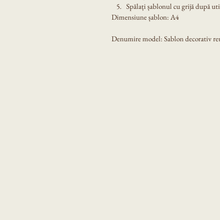
Spălați șablonul cu grijă după util
Dimensiune șablon: A4
Denumire model: Sablon decorativ reu
Produsele noastre
Eni Design Stencil
Despre noi
Contact
Intrebari frecvente
Poze de la clienti