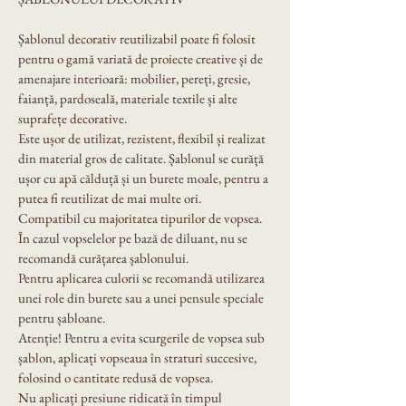
Șablonul decorativ reutilizabil poate fi folosit 
pentru o gamă variată de proiecte creative și de 
amenajare interioară: mobilier, pereți, gresie, 
faianță, pardoseală, materiale textile și alte 
suprafețe decorative.
Este ușor de utilizat, rezistent, flexibil și realizat 
din material gros de calitate. Șablonul se curăță 
ușor cu apă călduță și un burete moale, pentru a 
putea fi reutilizat de mai multe ori.
Compatibil cu majoritatea tipurilor de vopsea. 
În cazul vopselelor pe bază de diluant, nu se 
recomandă curățarea șablonului.
Pentru aplicarea culorii se recomandă utilizarea 
unei role din burete sau a unei pensule speciale 
pentru șabloane.
Atenție! Pentru a evita scurgerile de vopsea sub 
șablon, aplicați vopseaua în straturi succesive, 
folosind o cantitate redusă de vopsea.
Nu aplicați presiune ridicată în timpul 