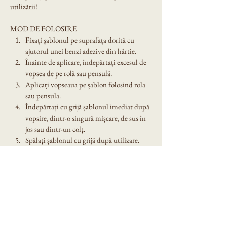
utilizării!
MOD DE FOLOSIRE
Fixați șablonul pe suprafața dorită cu 
ajutorul unei benzi adezive din hârtie.
Înainte de aplicare, îndepărtați excesul de 
vopsea de pe rolă sau pensulă.
Aplicați vopseaua pe șablon folosind rola 
sau pensula.
Îndepărtați cu grijă șablonul imediat după 
vopsire, dintr-o singură mișcare, de sus în 
jos sau dintr-un colț.
Spălați șablonul cu grijă după utilizare. 
Nu îl lăsați expus în soare!
Dimensiune șablon: A4
Denumire model: Sablon decorativ reutilizabil 
A4 - Corner florish (1073)