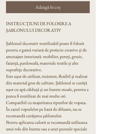
Adaugă în coș
INSTRUCȚIUNI DE FOLOSIRE A 
ȘABLONULUI DECORATIV
Șablonul decorativ reutilizabil poate fi folosit 
pentru o gamă variată de proiecte creative și de 
amenajare interioară: mobilier, pereți, gresie, 
faianță, pardoseală, materiale textile și alte 
suprafețe decorative.
Este ușor de utilizat, rezistent, flexibil și realizat 
din material gros de calitate. Șablonul se curăță 
ușor cu apă călduță și un burete moale, pentru a 
putea fi reutilizat de mai multe ori.
Compatibil cu majoritatea tipurilor de vopsea. 
În cazul vopselelor pe bază de diluant, nu se 
recomandă curățarea șablonului.
Pentru aplicarea culorii se recomandă utilizarea 
unei role din burete sau a unei pensule speciale 