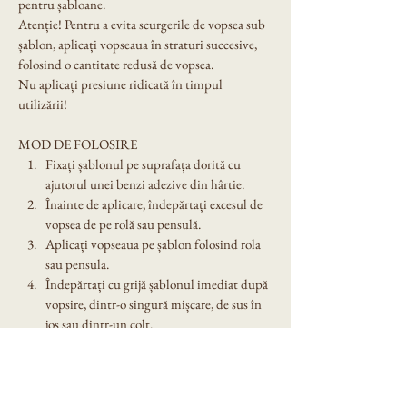
pentru șabloane.
Atenție! Pentru a evita scurgerile de vopsea sub 
șablon, aplicați vopseaua în straturi succesive, 
folosind o cantitate redusă de vopsea.
Nu aplicați presiune ridicată în timpul 
utilizării!
MOD DE FOLOSIRE
Fixați șablonul pe suprafața dorită cu 
ajutorul unei benzi adezive din hârtie.
Înainte de aplicare, îndepărtați excesul de 
vopsea de pe rolă sau pensulă.
Aplicați vopseaua pe șablon folosind rola 
sau pensula.
Îndepărtați cu grijă șablonul imediat după 
vopsire, dintr-o singură mișcare, de sus în 
jos sau dintr-un colț.
Spălați șablonul cu grijă după utilizare. 
Nu îl lăsați expus în soare!
Dimensiune șablon: A4, grosime 200 microni