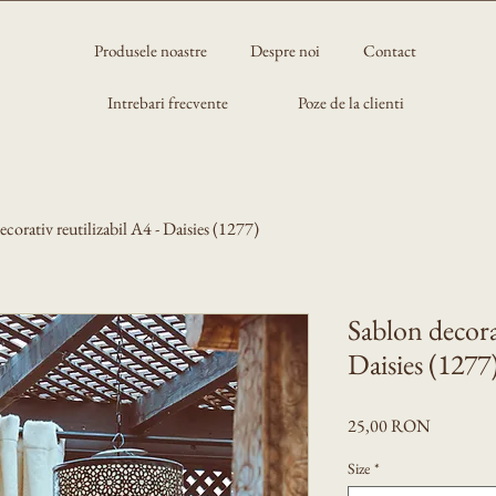
Produsele noastre
Despre noi
Contact
Intrebari frecvente
Poze de la clienti
ecorativ reutilizabil A4 - Daisies (1277)
Sablon decorat
Daisies (1277
Preț
25,00 RON
Size
*