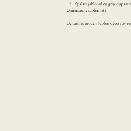
Spălați șablonul cu grijă după util
Dimensiune șablon: A4
Denumire model: Sablon decorativ reut
Produsele noastre
Eni Design Stencil
Despre noi
Contact
Intrebari frecvente
Poze de la clienti