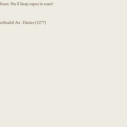
izare. Nu îl lăsați expus în soare!
ilizabil A4 - Daisies (1277)
Privacy Policy
Accessibility Statement
Shipping Policy
Terms & Conditions
Refund Policy