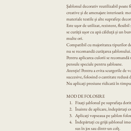
Șablonul decorativ reutilizabil poate f
creative și de amenajare interioară: mobi
materiale textile și alte suprafețe decor
Este ușor de utilizat, rezistent, flexibil
se curăță ușor cu apă călduță și un bur
multe ori.
Compatibil cu majoritatea tipurilor de
nu se recomandă curățarea șablonului.
Pentru aplicarea culorii se recomandă u
pensule speciale pentru șabloane.
Atenție! Pentru a evita scurgerile de v
succesive, folosind o cantitate redusă 
Nu aplicați presiune ridicată în timpul
MOD DE FOLOSIRE
Fixați șablonul pe suprafața dorit
Înainte de aplicare, îndepărtați e
Aplicați vopseaua pe șablon folos
Îndepărtați cu grijă șablonul ime
sus în jos sau dintr-un colț.