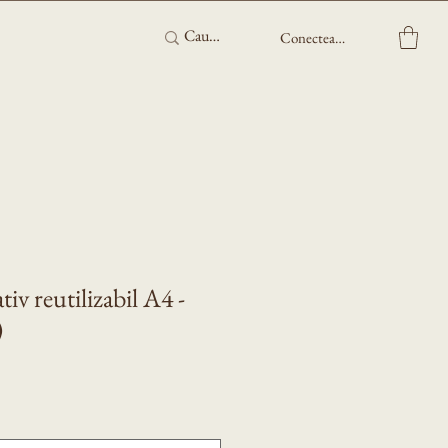
Conectează-te
iv reutilizabil A4 -
)