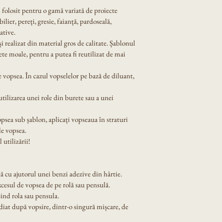
i folosit pentru o gamă variată de proiecte 
lier, pereți, gresie, faianță, pardoseală, 
ative.
 și realizat din material gros de calitate. Șablonul 
ete moale, pentru a putea fi reutilizat de mai 
 vopsea. În cazul vopselelor pe bază de diluant, 
tilizarea unei role din burete sau a unei 
opsea sub șablon, aplicați vopseaua în straturi 
de vopsea.
 utilizării!
ă cu ajutorul unei benzi adezive din hârtie.
xcesul de vopsea de pe rolă sau pensulă.
ind rola sau pensula.
diat după vopsire, dintr-o singură mișcare, de 