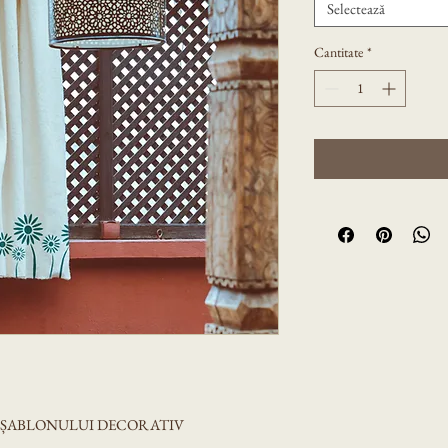
Selectează
Cantitate
*
A ȘABLONULUI DECORATIV