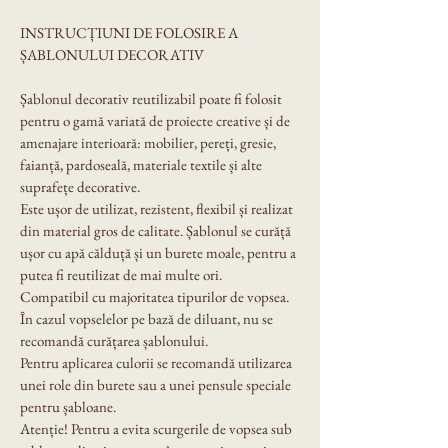
INSTRUCȚIUNI DE FOLOSIRE A 
ȘABLONULUI DECORATIV
Șablonul decorativ reutilizabil poate fi folosit 
pentru o gamă variată de proiecte creative și de 
amenajare interioară: mobilier, pereți, gresie, 
faianță, pardoseală, materiale textile și alte 
suprafețe decorative.
Este ușor de utilizat, rezistent, flexibil și realizat 
din material gros de calitate. Șablonul se curăță 
ușor cu apă călduță și un burete moale, pentru a 
putea fi reutilizat de mai multe ori.
Compatibil cu majoritatea tipurilor de vopsea. 
În cazul vopselelor pe bază de diluant, nu se 
recomandă curățarea șablonului.
Pentru aplicarea culorii se recomandă utilizarea 
unei role din burete sau a unei pensule speciale 
pentru șabloane.
Atenție! Pentru a evita scurgerile de vopsea sub 