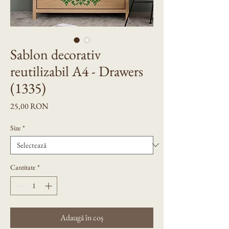
Sablon decorativ
reutilizabil A4 - Drawers
(1335)
Preț
25,00 RON
Size
*
Cantitate
*
Adaugă în coș