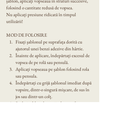
șablon, aplicați vopseaua în straturi succesive, 
folosind o cantitate redusă de vopsea.
Nu aplicați presiune ridicată în timpul 
utilizării!
MOD DE FOLOSIRE
Fixați șablonul pe suprafața dorită cu 
ajutorul unei benzi adezive din hârtie.
Înainte de aplicare, îndepărtați excesul de 
vopsea de pe rolă sau pensulă.
Aplicați vopseaua pe șablon folosind rola 
sau pensula.
Îndepărtați cu grijă șablonul imediat după 
vopsire, dintr-o singură mișcare, de sus în 
jos sau dintr-un colț.
Spălați șablonul cu grijă după utilizare. 
Nu îl lăsați expus în soare!
Dimensiune șablon: A4
Denumire model: Sablon decorativ reutilizabil 
A4 - Drawers (1335)