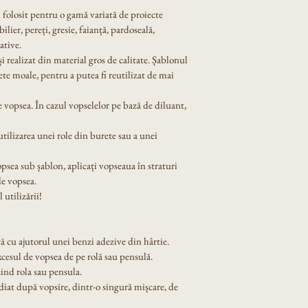
i folosit pentru o gamă variată de proiecte 
lier, pereți, gresie, faianță, pardoseală, 
ative.
 și realizat din material gros de calitate. Șablonul 
ete moale, pentru a putea fi reutilizat de mai 
 vopsea. În cazul vopselelor pe bază de diluant, 
tilizarea unei role din burete sau a unei 
opsea sub șablon, aplicați vopseaua în straturi 
de vopsea.
 utilizării!
ă cu ajutorul unei benzi adezive din hârtie.
xcesul de vopsea de pe rolă sau pensulă.
ind rola sau pensula.
diat după vopsire, dintr-o singură mișcare, de 