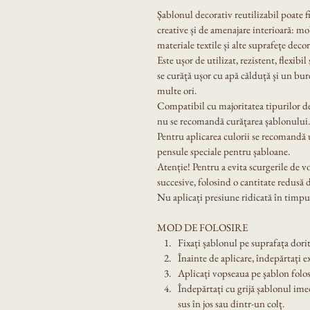
Șablonul decorativ reutilizabil poate f
creative și de amenajare interioară: mobi
materiale textile și alte suprafețe decor
Este ușor de utilizat, rezistent, flexibil
se curăță ușor cu apă călduță și un bur
multe ori.
Compatibil cu majoritatea tipurilor de
nu se recomandă curățarea șablonului.
Pentru aplicarea culorii se recomandă u
pensule speciale pentru șabloane.
Atenție! Pentru a evita scurgerile de v
succesive, folosind o cantitate redusă 
Nu aplicați presiune ridicată în timpul
MOD DE FOLOSIRE
Fixați șablonul pe suprafața dorit
Înainte de aplicare, îndepărtați e
Aplicați vopseaua pe șablon folos
Îndepărtați cu grijă șablonul ime
sus în jos sau dintr-un colț.