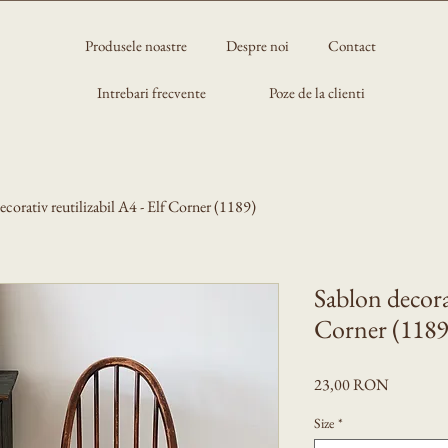
Produsele noastre
Despre noi
Contact
Intrebari frecvente
Poze de la clienti
ecorativ reutilizabil A4 - Elf Corner (1189)
Sablon decorat
Corner (1189
Preț
23,00 RON
Size
*