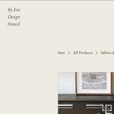
By Eni
Design
Stencil
Start
All Products
Sablon d