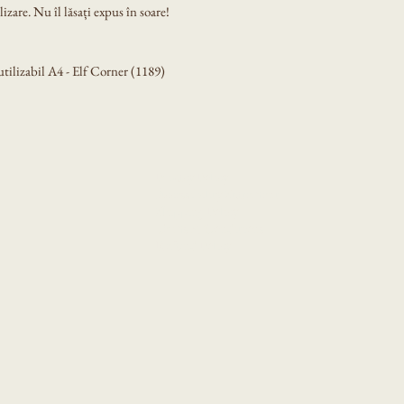
izare. Nu îl lăsați expus în soare!
ilizabil A4 - Elf Corner (1189)
Privacy Policy
Accessibility Statement
Shipping Policy
Terms & Conditions
Refund Policy