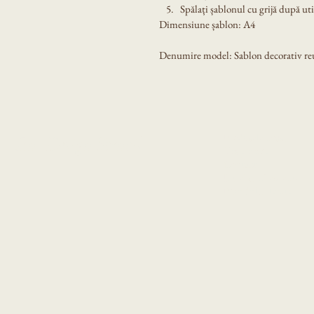
Spălați șablonul cu grijă după util
Dimensiune șablon: A4
Denumire model: Sablon decorativ reut
Produsele noastre
Eni Design Stencil
Despre noi
Contact
Intrebari frecvente
Poze de la clienti