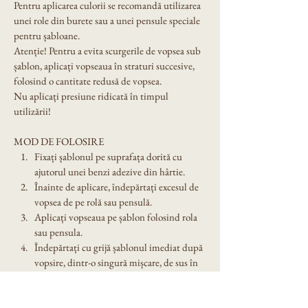
Pentru aplicarea culorii se recomandă utilizarea 
unei role din burete sau a unei pensule speciale 
pentru șabloane.
Atenție! Pentru a evita scurgerile de vopsea sub 
șablon, aplicați vopseaua în straturi succesive, 
folosind o cantitate redusă de vopsea.
Nu aplicați presiune ridicată în timpul 
utilizării!
MOD DE FOLOSIRE
Fixați șablonul pe suprafața dorită cu 
ajutorul unei benzi adezive din hârtie.
Înainte de aplicare, îndepărtați excesul de 
vopsea de pe rolă sau pensulă.
Aplicați vopseaua pe șablon folosind rola 
sau pensula.
Îndepărtați cu grijă șablonul imediat după 
vopsire, dintr-o singură mișcare, de sus în 
jos sau dintr-un colț.
Spălați șablonul cu grijă după utilizare. 
Nu îl lăsați expus în soare!