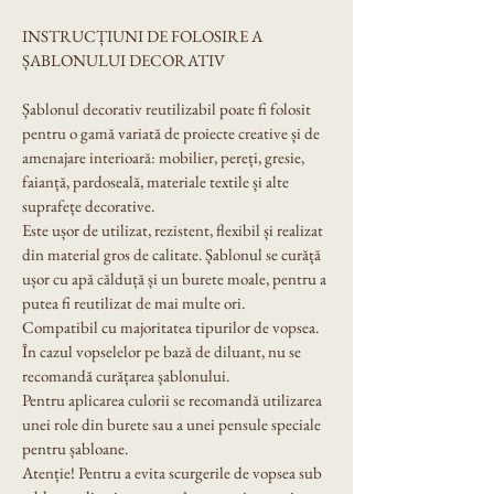
INSTRUCȚIUNI DE FOLOSIRE A 
ȘABLONULUI DECORATIV
Șablonul decorativ reutilizabil poate fi folosit 
pentru o gamă variată de proiecte creative și de 
amenajare interioară: mobilier, pereți, gresie, 
faianță, pardoseală, materiale textile și alte 
suprafețe decorative.
Este ușor de utilizat, rezistent, flexibil și realizat 
din material gros de calitate. Șablonul se curăță 
ușor cu apă călduță și un burete moale, pentru a 
putea fi reutilizat de mai multe ori.
Compatibil cu majoritatea tipurilor de vopsea. 
În cazul vopselelor pe bază de diluant, nu se 
recomandă curățarea șablonului.
Pentru aplicarea culorii se recomandă utilizarea 
unei role din burete sau a unei pensule speciale 
pentru șabloane.
Atenție! Pentru a evita scurgerile de vopsea sub 