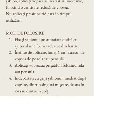
șablon, aplicați vopseaua în straturi succesive, 
folosind o cantitate redusă de vopsea.
Nu aplicați presiune ridicată în timpul 
utilizării!
MOD DE FOLOSIRE
Fixați șablonul pe suprafața dorită cu 
ajutorul unei benzi adezive din hârtie.
Înainte de aplicare, îndepărtați excesul de 
vopsea de pe rolă sau pensulă.
Aplicați vopseaua pe șablon folosind rola 
sau pensula.
Îndepărtați cu grijă șablonul imediat după 
vopsire, dintr-o singură mișcare, de sus în 
jos sau dintr-un colț.
Spălați șablonul cu grijă după utilizare. 
Nu îl lăsați expus în soare!
Dimensiune șablon: A4
Denumire model: Sablon decorativ reutilizabil 
A4 - Field Flowers (1409)