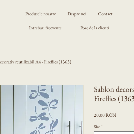
Produsele noastre
Despre noi
Contact
Intrebari frecvente
Poze de la clienti
corativ reutilizabil A4 - Fireflies (1363)
Sablon decorat
Fireflies (136
Preț
20,00 RON
Size
*