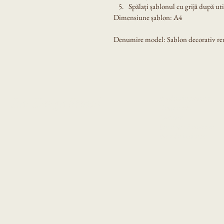
Spălați șablonul cu grijă după util
Dimensiune șablon: A4
Denumire model: Sablon decorativ reuti
Produsele noastre
Eni Design Stencil
Despre noi
Contact
Intrebari frecvente
Poze de la clienti