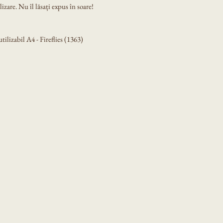
izare. Nu îl lăsați expus în soare!
lizabil A4 - Fireflies (1363)
Privacy Policy
Accessibility Statement
Shipping Policy
Terms & Conditions
Refund Policy