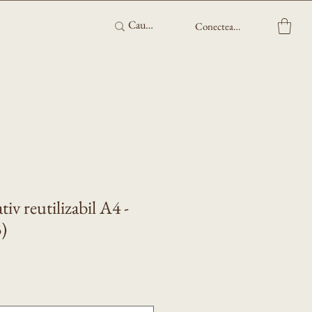
Conectează-te
iv reutilizabil A4 -
3)