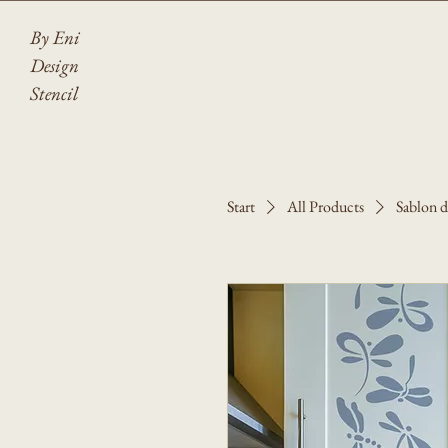
By Eni
Design
Stencil
Start
All Products
Sablon de