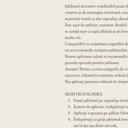
Șablonul decorativ reutilizabil poate f
creative și de amenajare interioară: mobi
materiale textile și alte suprafețe decor
Este ușor de utilizat, rezistent, flexibil
se curăță ușor cu apă călduță și un bur
multe ori.
Compatibil cu majoritatea tipurilor de
nu se recomandă curățarea șablonului.
Pentru aplicarea culorii se recomandă u
pensule speciale pentru șabloane.
Atenție! Pentru a evita scurgerile de v
succesive, folosind o cantitate redusă 
Nu aplicați presiune ridicată în timpul
MOD DE FOLOSIRE
Fixați șablonul pe suprafața dorit
Înainte de aplicare, îndepărtați e
Aplicați vopseaua pe șablon folos
Îndepărtați cu grijă șablonul ime
sus în jos sau dintr-un colț.