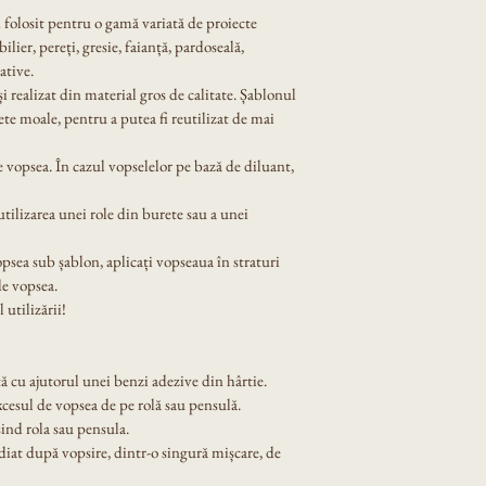
i folosit pentru o gamă variată de proiecte 
lier, pereți, gresie, faianță, pardoseală, 
ative.
 și realizat din material gros de calitate. Șablonul 
ete moale, pentru a putea fi reutilizat de mai 
 vopsea. În cazul vopselelor pe bază de diluant, 
tilizarea unei role din burete sau a unei 
opsea sub șablon, aplicați vopseaua în straturi 
de vopsea.
 utilizării!
ă cu ajutorul unei benzi adezive din hârtie.
xcesul de vopsea de pe rolă sau pensulă.
ind rola sau pensula.
diat după vopsire, dintr-o singură mișcare, de 