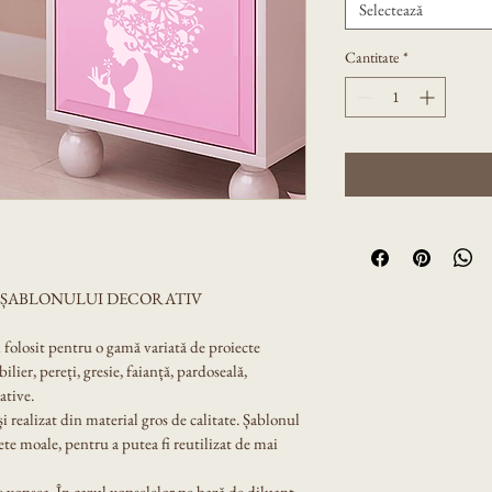
Selectează
Cantitate
*
A ȘABLONULUI DECORATIV
i folosit pentru o gamă variată de proiecte 
lier, pereți, gresie, faianță, pardoseală, 
ative.
 și realizat din material gros de calitate. Șablonul 
ete moale, pentru a putea fi reutilizat de mai 
 vopsea. În cazul vopselelor pe bază de diluant, 