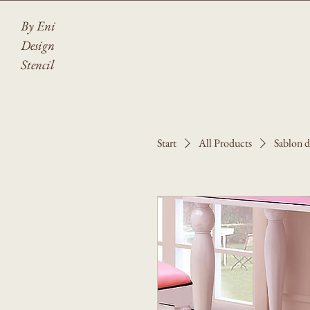
By Eni
Design
Stencil
Start
All Products
Sablon d