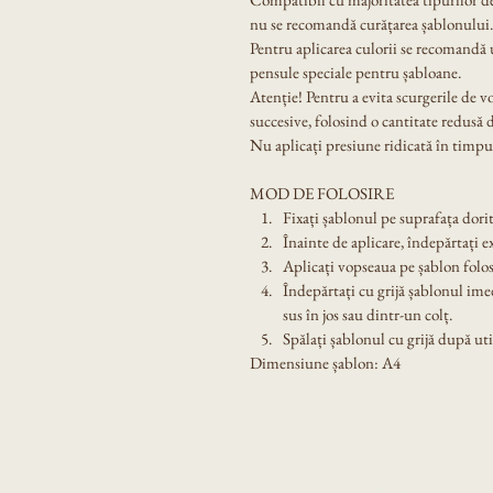
nu se recomandă curățarea șablonului.
Pentru aplicarea culorii se recomandă u
pensule speciale pentru șabloane.
Atenție! Pentru a evita scurgerile de v
succesive, folosind o cantitate redusă 
Nu aplicați presiune ridicată în timpul
MOD DE FOLOSIRE
Fixați șablonul pe suprafața dorit
Înainte de aplicare, îndepărtați e
Aplicați vopseaua pe șablon folos
Îndepărtați cu grijă șablonul ime
sus în jos sau dintr-un colț.
Spălați șablonul cu grijă după util
Dimensiune șablon: A4
Produsele noastre