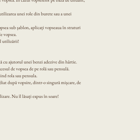
tilizarea unei role din burete sau a unei 
opsea sub șablon, aplicați vopseaua în straturi 
de vopsea.
 utilizării!
ă cu ajutorul unei benzi adezive din hârtie.
xcesul de vopsea de pe rolă sau pensulă.
ind rola sau pensula.
diat după vopsire, dintr-o singură mișcare, de 
izare. Nu îl lăsați expus în soare!
Privacy Policy