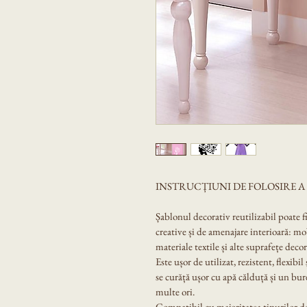
INSTRUCȚIUNI DE FOLOSIRE 
Șablonul decorativ reutilizabil poate f
creative și de amenajare interioară: mobi
materiale textile și alte suprafețe decor
Este ușor de utilizat, rezistent, flexibil
se curăță ușor cu apă călduță și un bur
multe ori.
Compatibil cu majoritatea tipurilor de