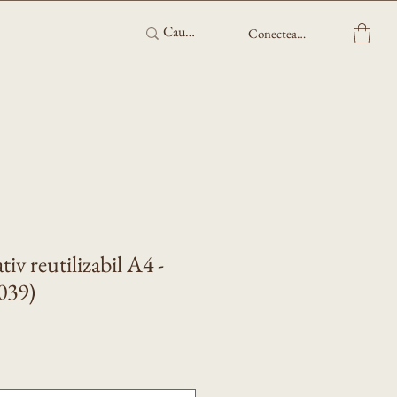
Conectează-te
iv reutilizabil A4 -
1039)