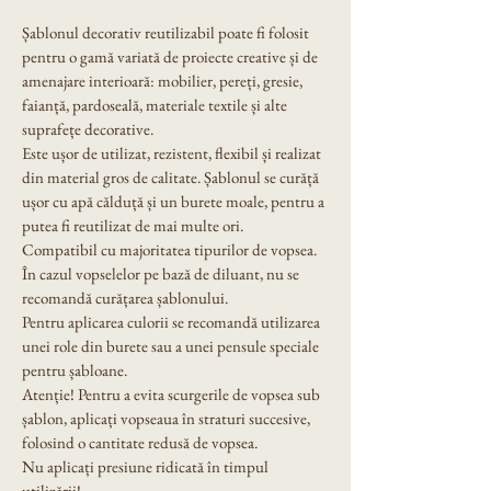
Șablonul decorativ reutilizabil poate fi folosit 
pentru o gamă variată de proiecte creative și de 
amenajare interioară: mobilier, pereți, gresie, 
faianță, pardoseală, materiale textile și alte 
suprafețe decorative.
Este ușor de utilizat, rezistent, flexibil și realizat 
din material gros de calitate. Șablonul se curăță 
ușor cu apă călduță și un burete moale, pentru a 
putea fi reutilizat de mai multe ori.
Compatibil cu majoritatea tipurilor de vopsea. 
În cazul vopselelor pe bază de diluant, nu se 
recomandă curățarea șablonului.
Pentru aplicarea culorii se recomandă utilizarea 
unei role din burete sau a unei pensule speciale 
pentru șabloane.
Atenție! Pentru a evita scurgerile de vopsea sub 
șablon, aplicați vopseaua în straturi succesive, 
folosind o cantitate redusă de vopsea.
Nu aplicați presiune ridicată în timpul 
utilizării!