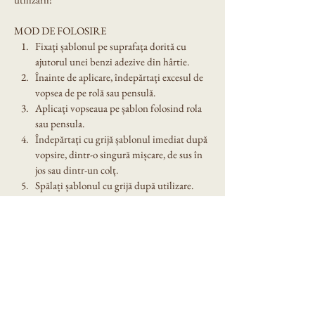
MOD DE FOLOSIRE
Fixați șablonul pe suprafața dorită cu 
ajutorul unei benzi adezive din hârtie.
Înainte de aplicare, îndepărtați excesul de 
vopsea de pe rolă sau pensulă.
Aplicați vopseaua pe șablon folosind rola 
sau pensula.
Îndepărtați cu grijă șablonul imediat după 
vopsire, dintr-o singură mișcare, de sus în 
jos sau dintr-un colț.
Spălați șablonul cu grijă după utilizare. 
Nu îl lăsați expus în soare!
Dimensiune șablon: A4
Denumire model:Sablon decorativ reutilizabil 
A4 - Flower Hearts (1301)