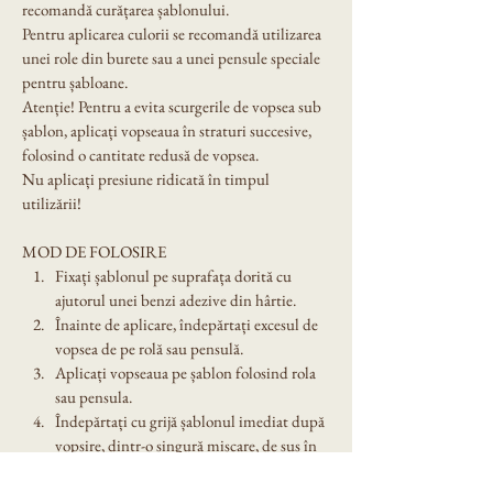
recomandă curățarea șablonului.
Pentru aplicarea culorii se recomandă utilizarea 
unei role din burete sau a unei pensule speciale 
pentru șabloane.
Atenție! Pentru a evita scurgerile de vopsea sub 
șablon, aplicați vopseaua în straturi succesive, 
folosind o cantitate redusă de vopsea.
Nu aplicați presiune ridicată în timpul 
utilizării!
MOD DE FOLOSIRE
Fixați șablonul pe suprafața dorită cu 
ajutorul unei benzi adezive din hârtie.
Înainte de aplicare, îndepărtați excesul de 
vopsea de pe rolă sau pensulă.
Aplicați vopseaua pe șablon folosind rola 
sau pensula.
Îndepărtați cu grijă șablonul imediat după 
vopsire, dintr-o singură mișcare, de sus în 
jos sau dintr-un colț.