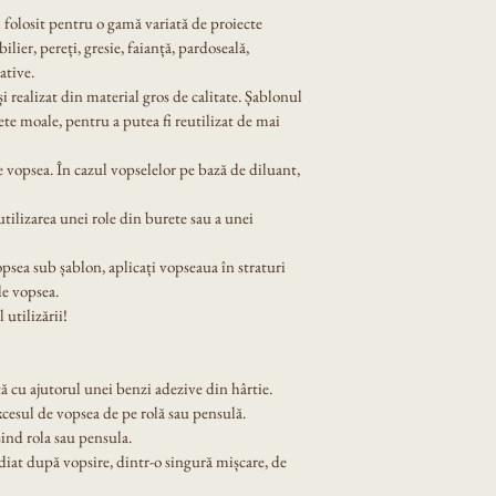
i folosit pentru o gamă variată de proiecte 
lier, pereți, gresie, faianță, pardoseală, 
ative.
 și realizat din material gros de calitate. Șablonul 
ete moale, pentru a putea fi reutilizat de mai 
 vopsea. În cazul vopselelor pe bază de diluant, 
tilizarea unei role din burete sau a unei 
opsea sub șablon, aplicați vopseaua în straturi 
de vopsea.
 utilizării!
ă cu ajutorul unei benzi adezive din hârtie.
xcesul de vopsea de pe rolă sau pensulă.
ind rola sau pensula.
diat după vopsire, dintr-o singură mișcare, de 