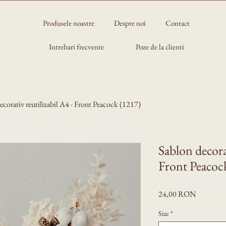
Produsele noastre
Despre noi
Contact
Intrebari frecvente
Poze de la clienti
ecorativ reutilizabil A4 - Front Peacock (1217)
Sablon decorat
Front Peacoc
Preț
24,00 RON
Size
*