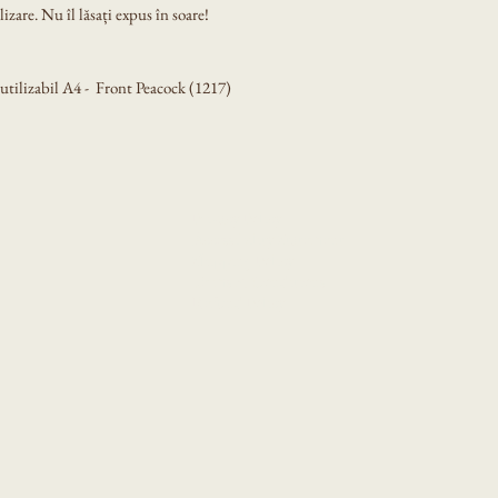
izare. Nu îl lăsați expus în soare!
tilizabil A4 -  Front Peacock (1217)
Privacy Policy
Accessibility Statement
Shipping Policy
Terms & Conditions
Refund Policy