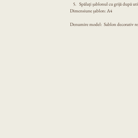
Spălați șablonul cu grijă după util
Dimensiune șablon: A4
Denumire model:  Sablon decorativ reu
Produsele noastre
Eni Design Stencil
Despre noi
Contact
Intrebari frecvente
Poze de la clienti