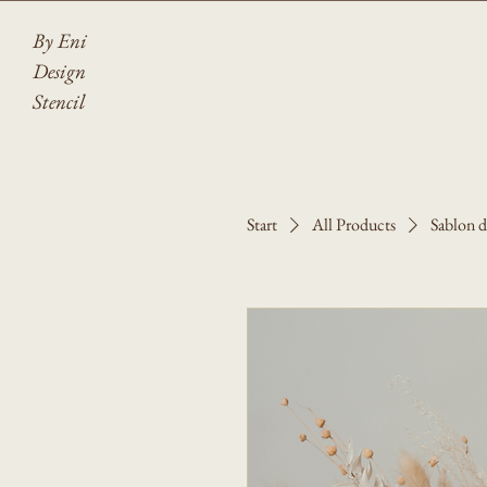
By Eni
Design
Stencil
Start
All Products
Sablon d