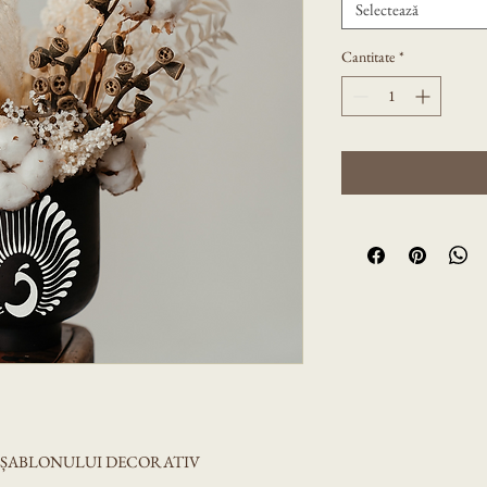
Selectează
Cantitate
*
A ȘABLONULUI DECORATIV