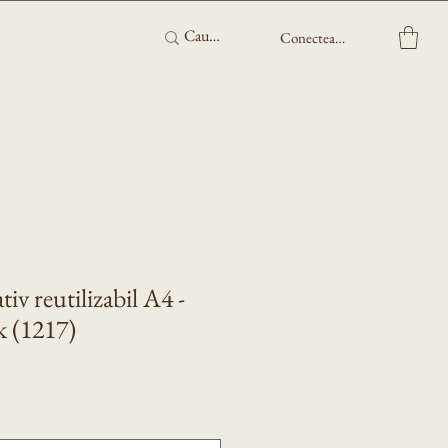
Conectează-te
iv reutilizabil A4 -
k (1217)