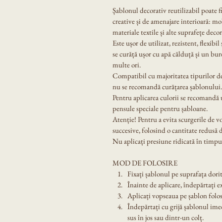
Șablonul decorativ reutilizabil poate f
creative și de amenajare interioară: mobi
materiale textile și alte suprafețe decor
Este ușor de utilizat, rezistent, flexibil
se curăță ușor cu apă călduță și un bur
multe ori.
Compatibil cu majoritatea tipurilor de
nu se recomandă curățarea șablonului.
Pentru aplicarea culorii se recomandă u
pensule speciale pentru șabloane.
Atenție! Pentru a evita scurgerile de v
succesive, folosind o cantitate redusă 
Nu aplicați presiune ridicată în timpul
MOD DE FOLOSIRE
Fixați șablonul pe suprafața dorit
Înainte de aplicare, îndepărtați e
Aplicați vopseaua pe șablon folos
Îndepărtați cu grijă șablonul ime
sus în jos sau dintr-un colț.