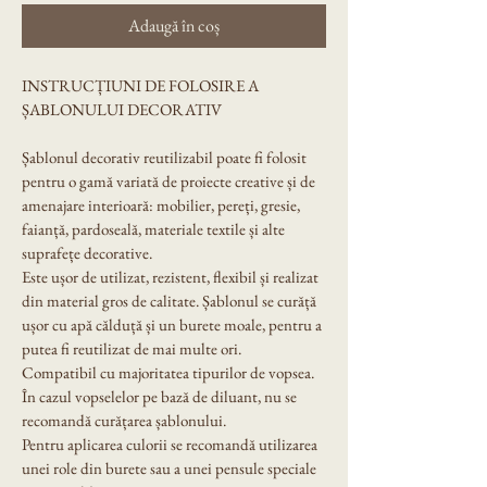
Adaugă în coș
INSTRUCȚIUNI DE FOLOSIRE A 
ȘABLONULUI DECORATIV
Șablonul decorativ reutilizabil poate fi folosit 
pentru o gamă variată de proiecte creative și de 
amenajare interioară: mobilier, pereți, gresie, 
faianță, pardoseală, materiale textile și alte 
suprafețe decorative.
Este ușor de utilizat, rezistent, flexibil și realizat 
din material gros de calitate. Șablonul se curăță 
ușor cu apă călduță și un burete moale, pentru a 
putea fi reutilizat de mai multe ori.
Compatibil cu majoritatea tipurilor de vopsea. 
În cazul vopselelor pe bază de diluant, nu se 
recomandă curățarea șablonului.
Pentru aplicarea culorii se recomandă utilizarea 
unei role din burete sau a unei pensule speciale 