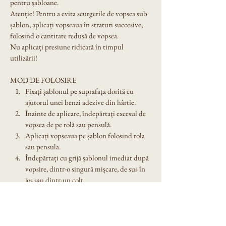
pentru șabloane.
Atenție! Pentru a evita scurgerile de vopsea sub 
șablon, aplicați vopseaua în straturi succesive, 
folosind o cantitate redusă de vopsea.
Nu aplicați presiune ridicată în timpul 
utilizării!
MOD DE FOLOSIRE
Fixați șablonul pe suprafața dorită cu 
ajutorul unei benzi adezive din hârtie.
Înainte de aplicare, îndepărtați excesul de 
vopsea de pe rolă sau pensulă.
Aplicați vopseaua pe șablon folosind rola 
sau pensula.
Îndepărtați cu grijă șablonul imediat după 
vopsire, dintr-o singură mișcare, de sus în 
jos sau dintr-un colț.
Spălați șablonul cu grijă după utilizare. 
Nu îl lăsați expus în soare!
Dimensiune șablon: A4