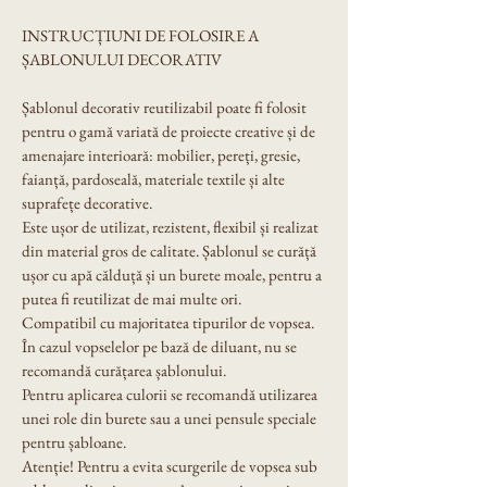
INSTRUCȚIUNI DE FOLOSIRE A 
ȘABLONULUI DECORATIV
Șablonul decorativ reutilizabil poate fi folosit 
pentru o gamă variată de proiecte creative și de 
amenajare interioară: mobilier, pereți, gresie, 
faianță, pardoseală, materiale textile și alte 
suprafețe decorative.
Este ușor de utilizat, rezistent, flexibil și realizat 
din material gros de calitate. Șablonul se curăță 
ușor cu apă călduță și un burete moale, pentru a 
putea fi reutilizat de mai multe ori.
Compatibil cu majoritatea tipurilor de vopsea. 
În cazul vopselelor pe bază de diluant, nu se 
recomandă curățarea șablonului.
Pentru aplicarea culorii se recomandă utilizarea 
unei role din burete sau a unei pensule speciale 
pentru șabloane.
Atenție! Pentru a evita scurgerile de vopsea sub 