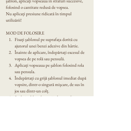
șablon, aplicați vopseaua în straturi succesive, 
folosind o cantitate redusă de vopsea.
Nu aplicați presiune ridicată în timpul 
utilizării!
MOD DE FOLOSIRE
Fixați șablonul pe suprafața dorită cu 
ajutorul unei benzi adezive din hârtie.
Înainte de aplicare, îndepărtați excesul de 
vopsea de pe rolă sau pensulă.
Aplicați vopseaua pe șablon folosind rola 
sau pensula.
Îndepărtați cu grijă șablonul imediat după 
vopsire, dintr-o singură mișcare, de sus în 
jos sau dintr-un colț.
Spălați șablonul cu grijă după utilizare. 
Nu îl lăsați expus în soare!
Dimensiune șablon: A4
Denumire model: Sablon decorativ reutilizabil 
A4 -  Happy Easter Rosario (1239)