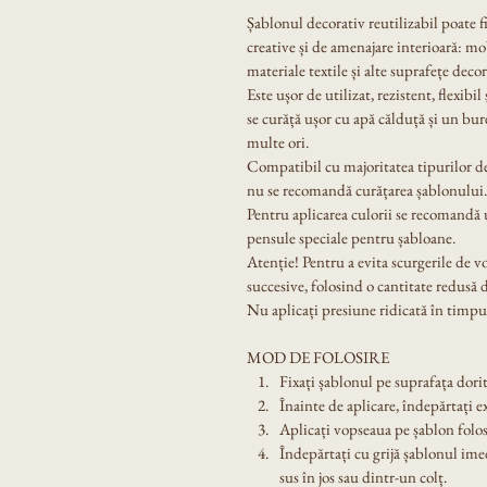
Șablonul decorativ reutilizabil poate f
creative și de amenajare interioară: mobi
materiale textile și alte suprafețe decor
Este ușor de utilizat, rezistent, flexibil
se curăță ușor cu apă călduță și un bur
multe ori.
Compatibil cu majoritatea tipurilor de
nu se recomandă curățarea șablonului.
Pentru aplicarea culorii se recomandă u
pensule speciale pentru șabloane.
Atenție! Pentru a evita scurgerile de v
succesive, folosind o cantitate redusă 
Nu aplicați presiune ridicată în timpul
MOD DE FOLOSIRE
Fixați șablonul pe suprafața dorit
Înainte de aplicare, îndepărtați e
Aplicați vopseaua pe șablon folos
Îndepărtați cu grijă șablonul ime
sus în jos sau dintr-un colț.