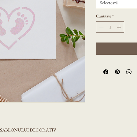
Selectează
Cantitate
*
A ȘABLONULUI DECORATIV