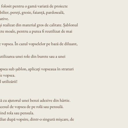
i folosit pentru o gamă variată de proiecte 
lier, pereți, gresie, faianță, pardoseală, 
ative.
 și realizat din material gros de calitate. Șablonul 
ete moale, pentru a putea fi reutilizat de mai 
 vopsea. În cazul vopselelor pe bază de diluant, 
tilizarea unei role din burete sau a unei 
opsea sub șablon, aplicați vopseaua în straturi 
de vopsea.
 utilizării!
ă cu ajutorul unei benzi adezive din hârtie.
xcesul de vopsea de pe rolă sau pensulă.
ind rola sau pensula.
diat după vopsire, dintr-o singură mișcare, de 