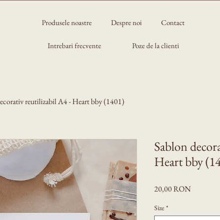
Produsele noastre
Despre noi
Contact
Intrebari frecvente
Poze de la clienti
ecorativ reutilizabil A4 - Heart bby (1401)
Sablon decorat
Heart bby (1
Preț
20,00 RON
Size
*