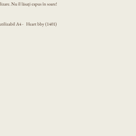
izare. Nu îl lăsați expus în soare!
ilizabil A4 -   Heart bby (1401)
Privacy Policy
Accessibility Statement
Shipping Policy
Terms & Conditions
Refund Policy