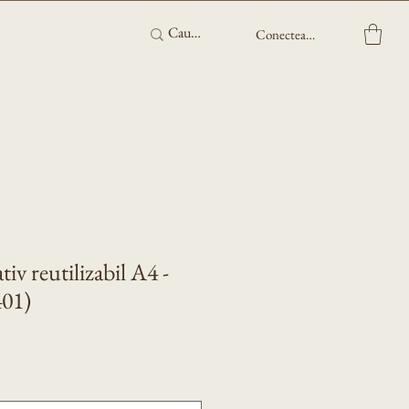
Conectează-te
iv reutilizabil A4 -
401)