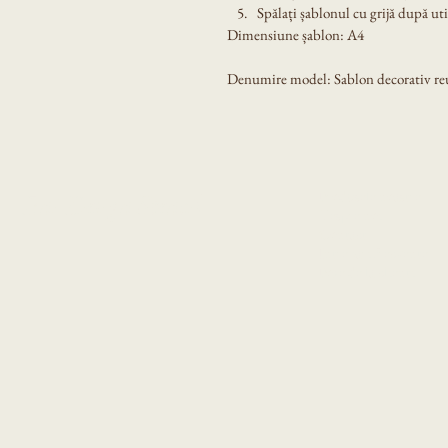
Spălați șablonul cu grijă după util
Dimensiune șablon: A4
Denumire model: Sablon decorativ reut
Produsele noastre
Eni Design Stencil
Despre noi
Contact
Intrebari frecvente
Poze de la clienti