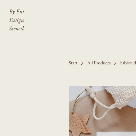
By Eni
Design
Stencil
Start
All Products
Sablon d