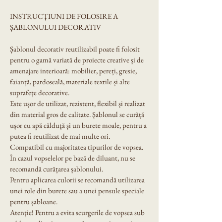
INSTRUCȚIUNI DE FOLOSIRE A 
ȘABLONULUI DECORATIV
Șablonul decorativ reutilizabil poate fi folosit 
pentru o gamă variată de proiecte creative și de 
amenajare interioară: mobilier, pereți, gresie, 
faianță, pardoseală, materiale textile și alte 
suprafețe decorative.
Este ușor de utilizat, rezistent, flexibil și realizat 
din material gros de calitate. Șablonul se curăță 
ușor cu apă călduță și un burete moale, pentru a 
putea fi reutilizat de mai multe ori.
Compatibil cu majoritatea tipurilor de vopsea. 
În cazul vopselelor pe bază de diluant, nu se 
recomandă curățarea șablonului.
Pentru aplicarea culorii se recomandă utilizarea 
unei role din burete sau a unei pensule speciale 
pentru șabloane.
Atenție! Pentru a evita scurgerile de vopsea sub 