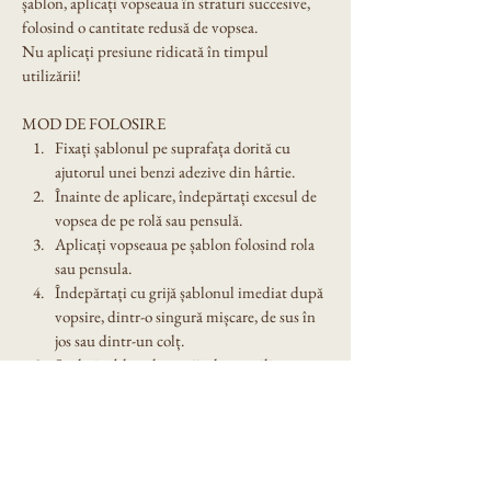
șablon, aplicați vopseaua în straturi succesive, 
folosind o cantitate redusă de vopsea.
Nu aplicați presiune ridicată în timpul 
utilizării!
MOD DE FOLOSIRE
Fixați șablonul pe suprafața dorită cu 
ajutorul unei benzi adezive din hârtie.
Înainte de aplicare, îndepărtați excesul de 
vopsea de pe rolă sau pensulă.
Aplicați vopseaua pe șablon folosind rola 
sau pensula.
Îndepărtați cu grijă șablonul imediat după 
vopsire, dintr-o singură mișcare, de sus în 
jos sau dintr-un colț.
Spălați șablonul cu grijă după utilizare. 
Nu îl lăsați expus în soare!
Dimensiune șablon: A4
Denumire model: Sablon decorativ reutilizabil 
A4 -   Jolly Santa (1424)