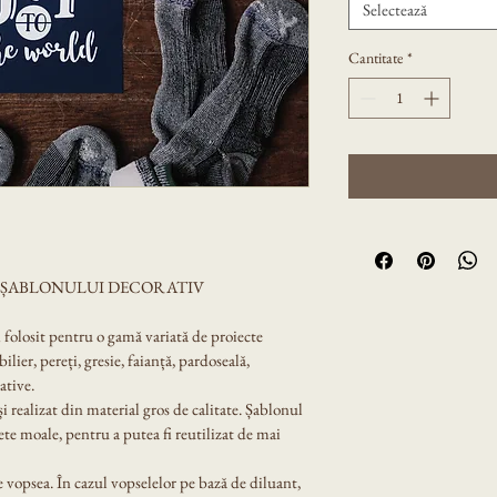
Selectează
Cantitate
*
A ȘABLONULUI DECORATIV
i folosit pentru o gamă variată de proiecte 
lier, pereți, gresie, faianță, pardoseală, 
ative.
 și realizat din material gros de calitate. Șablonul 
ete moale, pentru a putea fi reutilizat de mai 
 vopsea. În cazul vopselelor pe bază de diluant, 