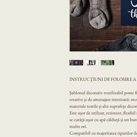
INSTRUCȚIUNI DE FOLOSIRE 
Șablonul decorativ reutilizabil poate f
creative și de amenajare interioară: mobi
materiale textile și alte suprafețe decor
Este ușor de utilizat, rezistent, flexibil
se curăță ușor cu apă călduță și un bur
multe ori.
Compatibil cu majoritatea tipurilor de