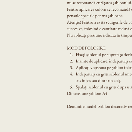
nu se recomandă curățarea șablonului.
Pentru aplicarea culorii se recomandă u
pensule speciale pentru șabloane.
Atenție! Pentru a evita scurgerile de v
succesive, folosind o cantitate redusă 
Nu aplicați presiune ridicată în timpul
MOD DE FOLOSIRE
Fixați șablonul pe suprafața dorit
Înainte de aplicare, îndepărtați e
Aplicați vopseaua pe șablon folos
Îndepărtați cu grijă șablonul ime
sus în jos sau dintr-un colț.
Spălați șablonul cu grijă după util
Dimensiune șablon: A4
Denumire model: Sablon decorativ reut