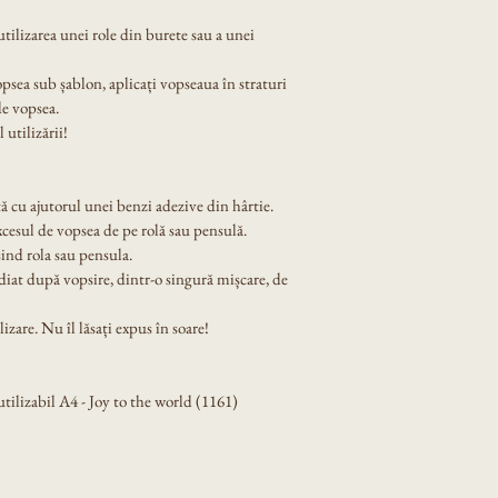
tilizarea unei role din burete sau a unei 
opsea sub șablon, aplicați vopseaua în straturi 
de vopsea.
 utilizării!
ă cu ajutorul unei benzi adezive din hârtie.
xcesul de vopsea de pe rolă sau pensulă.
ind rola sau pensula.
diat după vopsire, dintr-o singură mișcare, de 
izare. Nu îl lăsați expus în soare!
ilizabil A4 - Joy to the world (1161)