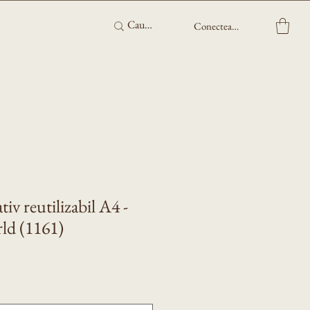
Conectează-te
iv reutilizabil A4 -
rld (1161)