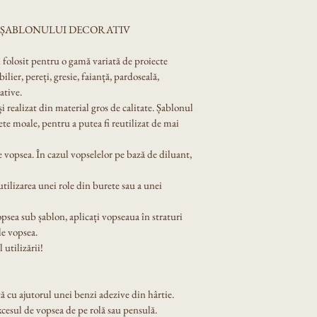
A ȘABLONULUI DECORATIV
i folosit pentru o gamă variată de proiecte 
lier, pereți, gresie, faianță, pardoseală, 
ative.
 și realizat din material gros de calitate. Șablonul 
ete moale, pentru a putea fi reutilizat de mai 
 vopsea. În cazul vopselelor pe bază de diluant, 
tilizarea unei role din burete sau a unei 
opsea sub șablon, aplicați vopseaua în straturi 
de vopsea.
 utilizării!
ă cu ajutorul unei benzi adezive din hârtie.
xcesul de vopsea de pe rolă sau pensulă.