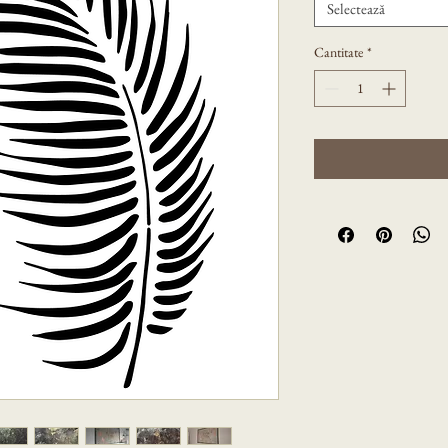
Selectează
Cantitate
*