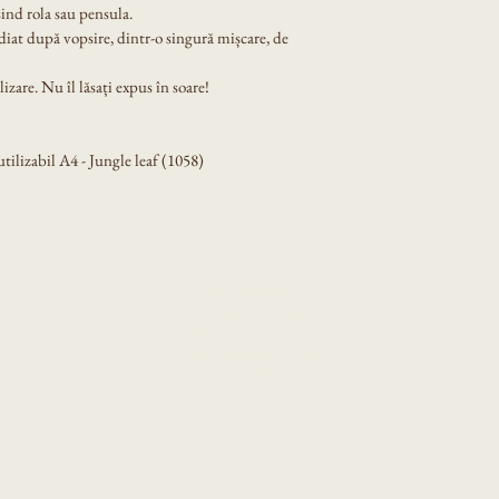
ind rola sau pensula.
diat după vopsire, dintr-o singură mișcare, de 
izare. Nu îl lăsați expus în soare!
ilizabil A4 - Jungle leaf (1058)
Privacy Policy
Accessibility Statement
Shipping Policy
Terms & Conditions
Refund Policy