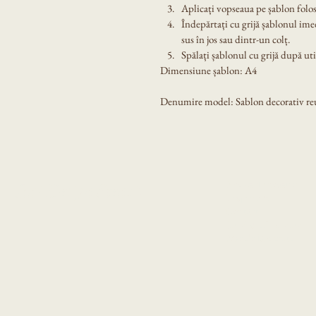
Aplicați vopseaua pe șablon folos
Îndepărtați cu grijă șablonul ime
sus în jos sau dintr-un colț.
Spălați șablonul cu grijă după util
Dimensiune șablon: A4
Denumire model: Sablon decorativ reut
Produsele noastre
Eni Design Stencil
Despre noi
Contact
Intrebari frecvente
Poze de la clienti