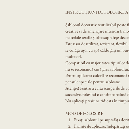
INSTRUCȚIUNI DE FOLOSIRE 
Șablonul decorativ reutilizabil poate f
creative și de amenajare interioară: mobi
materiale textile și alte suprafețe decor
Este ușor de utilizat, rezistent, flexibil
se curăță ușor cu apă călduță și un bur
multe ori.
Compatibil cu majoritatea tipurilor de
nu se recomandă curățarea șablonului.
Pentru aplicarea culorii se recomandă u
pensule speciale pentru șabloane.
Atenție! Pentru a evita scurgerile de v
succesive, folosind o cantitate redusă 
Nu aplicați presiune ridicată în timpul
MOD DE FOLOSIRE
Fixați șablonul pe suprafața dorit
Înainte de aplicare, îndepărtați e