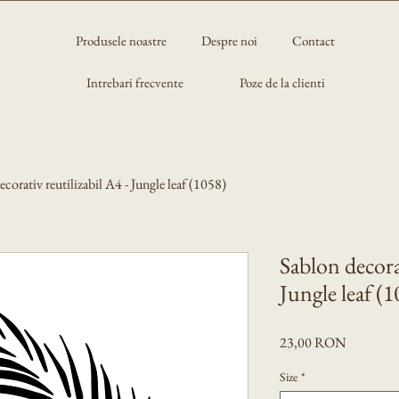
Produsele noastre
Despre noi
Contact
Intrebari frecvente
Poze de la clienti
corativ reutilizabil A4 - Jungle leaf (1058)
Sablon decorat
Jungle leaf (1
Preț
23,00 RON
Size
*