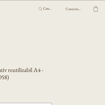
Conectează-te
iv reutilizabil A4 -
058)