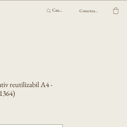
Conectează-te
iv reutilizabil A4 -
(1364)