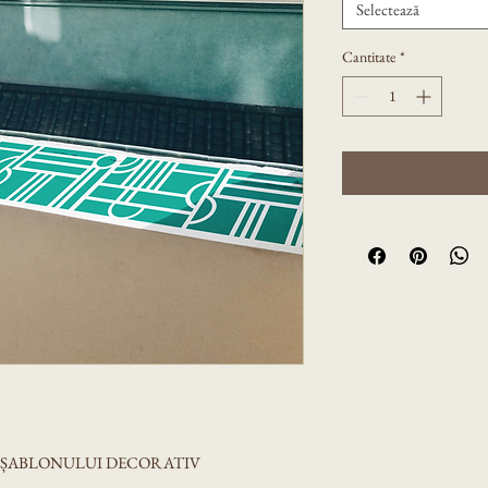
Selectează
Cantitate
*
A ȘABLONULUI DECORATIV