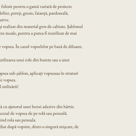
i folosit pentru o gamă variată de proiecte 
lier, pereți, gresie, faianță, pardoseală, 
ative.
 și realizat din material gros de calitate. Șablonul 
ete moale, pentru a putea fi reutilizat de mai 
 vopsea. În cazul vopselelor pe bază de diluant, 
tilizarea unei role din burete sau a unei 
opsea sub șablon, aplicați vopseaua în straturi 
de vopsea.
 utilizării!
ă cu ajutorul unei benzi adezive din hârtie.
xcesul de vopsea de pe rolă sau pensulă.
ind rola sau pensula.
diat după vopsire, dintr-o singură mișcare, de 