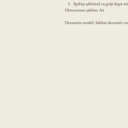
Spălați șablonul cu grijă după util
Dimensiune șablon: A4
Denumire model: Sablon decorativ reut
Produsele noastre
Eni Design Stencil
Despre noi
Contact
Intrebari frecvente
Poze de la clienti