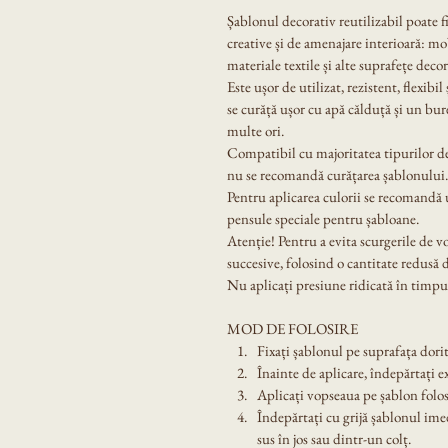
Șablonul decorativ reutilizabil poate f
creative și de amenajare interioară: mobi
materiale textile și alte suprafețe decor
Este ușor de utilizat, rezistent, flexibil
se curăță ușor cu apă călduță și un bur
multe ori.
Compatibil cu majoritatea tipurilor de
nu se recomandă curățarea șablonului.
Pentru aplicarea culorii se recomandă u
pensule speciale pentru șabloane.
Atenție! Pentru a evita scurgerile de v
succesive, folosind o cantitate redusă 
Nu aplicați presiune ridicată în timpul
MOD DE FOLOSIRE
Fixați șablonul pe suprafața dorit
Înainte de aplicare, îndepărtați e
Aplicați vopseaua pe șablon folos
Îndepărtați cu grijă șablonul ime
sus în jos sau dintr-un colț.