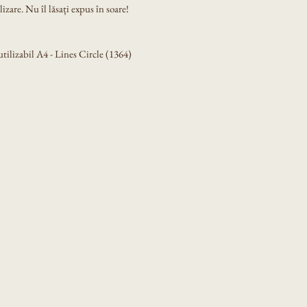
izare. Nu îl lăsați expus în soare!
ilizabil A4 - Lines Circle (1364)
Privacy Policy
Accessibility Statement
Shipping Policy
Terms & Conditions
Refund Policy