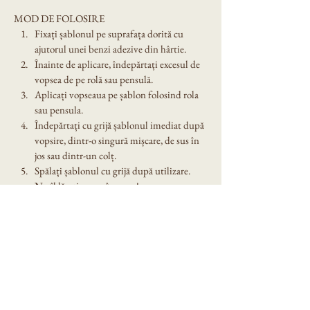
MOD DE FOLOSIRE
Fixați șablonul pe suprafața dorită cu 
ajutorul unei benzi adezive din hârtie.
Înainte de aplicare, îndepărtați excesul de 
vopsea de pe rolă sau pensulă.
Aplicați vopseaua pe șablon folosind rola 
sau pensula.
Îndepărtați cu grijă șablonul imediat după 
vopsire, dintr-o singură mișcare, de sus în 
jos sau dintr-un colț.
Spălați șablonul cu grijă după utilizare. 
Nu îl lăsați expus în soare!
Dimensiune șablon: A4
Denumire model: Sablon decorativ reutilizabil 
A4- Live Love Laugh (1105)