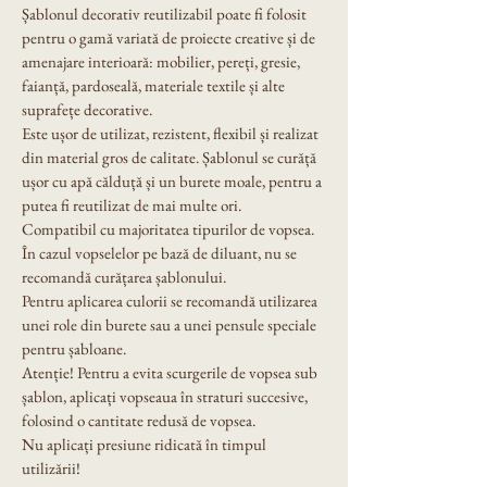
Șablonul decorativ reutilizabil poate fi folosit 
pentru o gamă variată de proiecte creative și de 
amenajare interioară: mobilier, pereți, gresie, 
faianță, pardoseală, materiale textile și alte 
suprafețe decorative.
Este ușor de utilizat, rezistent, flexibil și realizat 
din material gros de calitate. Șablonul se curăță 
ușor cu apă călduță și un burete moale, pentru a 
putea fi reutilizat de mai multe ori.
Compatibil cu majoritatea tipurilor de vopsea. 
În cazul vopselelor pe bază de diluant, nu se 
recomandă curățarea șablonului.
Pentru aplicarea culorii se recomandă utilizarea 
unei role din burete sau a unei pensule speciale 
pentru șabloane.
Atenție! Pentru a evita scurgerile de vopsea sub 
șablon, aplicați vopseaua în straturi succesive, 
folosind o cantitate redusă de vopsea.
Nu aplicați presiune ridicată în timpul 
utilizării!