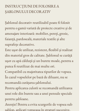
INSTRUCȚIUNI DE FOLOSIRE A 
ȘABLONULUI DECORATIV
Șablonul decorativ reutilizabil poate fi folosit 
pentru o gamă variată de proiecte creative și de 
amenajare interioară: mobilier, pereți, gresie, 
faianță, pardoseală, materiale textile și alte 
suprafețe decorative.
Este ușor de utilizat, rezistent, flexibil și realizat 
din material gros de calitate. Șablonul se curăță 
ușor cu apă călduță și un burete moale, pentru a 
putea fi reutilizat de mai multe ori.
Compatibil cu majoritatea tipurilor de vopsea. 
În cazul vopselelor pe bază de diluant, nu se 
recomandă curățarea șablonului.
Pentru aplicarea culorii se recomandă utilizarea 
unei role din burete sau a unei pensule speciale 
pentru șabloane.
Atenție! Pentru a evita scurgerile de vopsea sub 
șablon, aplicați vopseaua în straturi succesive, 