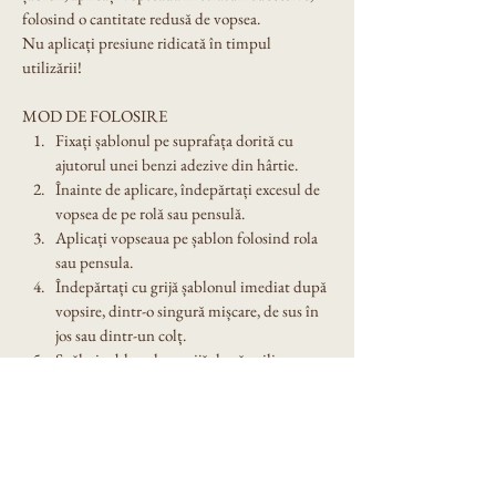
folosind o cantitate redusă de vopsea.
Nu aplicați presiune ridicată în timpul 
utilizării!
MOD DE FOLOSIRE
Fixați șablonul pe suprafața dorită cu 
ajutorul unei benzi adezive din hârtie.
Înainte de aplicare, îndepărtați excesul de 
vopsea de pe rolă sau pensulă.
Aplicați vopseaua pe șablon folosind rola 
sau pensula.
Îndepărtați cu grijă șablonul imediat după 
vopsire, dintr-o singură mișcare, de sus în 
jos sau dintr-un colț.
Spălați șablonul cu grijă după utilizare. 
Nu îl lăsați expus în soare!
Dimensiune șablon: A4
Denumire model: Sablon decorativ reutilizabil 
A4 - Love you (1159)