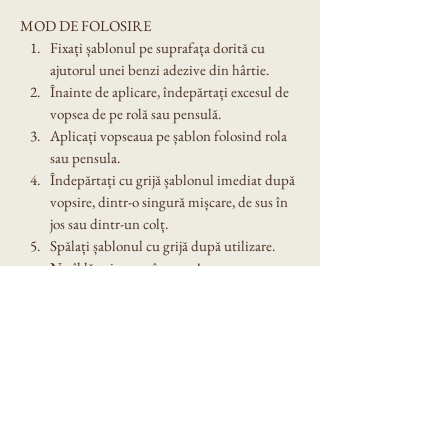
MOD DE FOLOSIRE
Fixați șablonul pe suprafața dorită cu 
ajutorul unei benzi adezive din hârtie.
Înainte de aplicare, îndepărtați excesul de 
vopsea de pe rolă sau pensulă.
Aplicați vopseaua pe șablon folosind rola 
sau pensula.
Îndepărtați cu grijă șablonul imediat după 
vopsire, dintr-o singură mișcare, de sus în 
jos sau dintr-un colț.
Spălați șablonul cu grijă după utilizare. 
Nu îl lăsați expus în soare!
Dimensiune șablon: A4
Denumire model: Sablon decorativ reutilizabil 
A4 - Lumanare Craciun (1120)