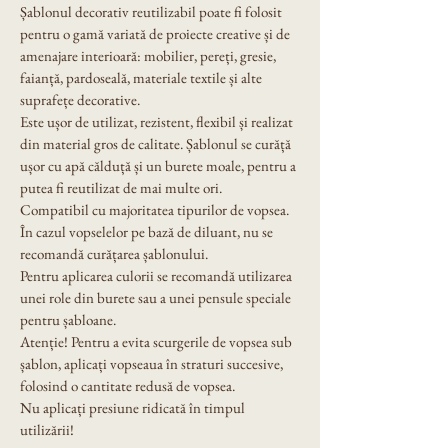
Șablonul decorativ reutilizabil poate fi folosit 
pentru o gamă variată de proiecte creative și de 
amenajare interioară: mobilier, pereți, gresie, 
faianță, pardoseală, materiale textile și alte 
suprafețe decorative.
Este ușor de utilizat, rezistent, flexibil și realizat 
din material gros de calitate. Șablonul se curăță 
ușor cu apă călduță și un burete moale, pentru a 
putea fi reutilizat de mai multe ori.
Compatibil cu majoritatea tipurilor de vopsea. 
În cazul vopselelor pe bază de diluant, nu se 
recomandă curățarea șablonului.
Pentru aplicarea culorii se recomandă utilizarea 
unei role din burete sau a unei pensule speciale 
pentru șabloane.
Atenție! Pentru a evita scurgerile de vopsea sub 
șablon, aplicați vopseaua în straturi succesive, 
folosind o cantitate redusă de vopsea.
Nu aplicați presiune ridicată în timpul 
utilizării!