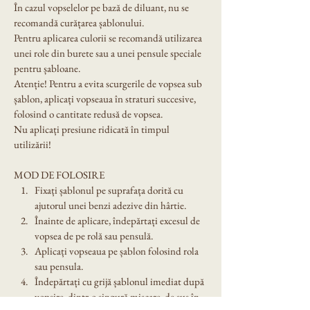
În cazul vopselelor pe bază de diluant, nu se 
recomandă curățarea șablonului.
Pentru aplicarea culorii se recomandă utilizarea 
unei role din burete sau a unei pensule speciale 
pentru șabloane.
Atenție! Pentru a evita scurgerile de vopsea sub 
șablon, aplicați vopseaua în straturi succesive, 
folosind o cantitate redusă de vopsea.
Nu aplicați presiune ridicată în timpul 
utilizării!
MOD DE FOLOSIRE
Fixați șablonul pe suprafața dorită cu 
ajutorul unei benzi adezive din hârtie.
Înainte de aplicare, îndepărtați excesul de 
vopsea de pe rolă sau pensulă.
Aplicați vopseaua pe șablon folosind rola 
sau pensula.
Îndepărtați cu grijă șablonul imediat după 
vopsire, dintr-o singură mișcare, de sus în 