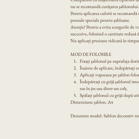
nu se recomandă curățarea șablonului.
Pentru aplicarea culorii se recomandă u
pensule speciale pentru șabloane.
Atenție! Pentru a evita scurgerile de v
succesive, folosind o cantitate redusă 
Nu aplicați presiune ridicată în timpul
MOD DE FOLOSIRE
Fixați șablonul pe suprafața dorit
Înainte de aplicare, îndepărtați e
Aplicați vopseaua pe șablon folos
Îndepărtați cu grijă șablonul ime
sus în jos sau dintr-un colț.
Spălați șablonul cu grijă după util
Dimensiune șablon: A4
Denumire model: Sablon decorativ re