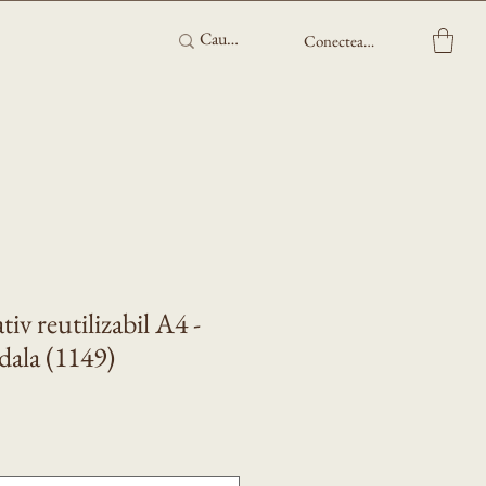
Conectează-te
iv reutilizabil A4 -
ala (1149)