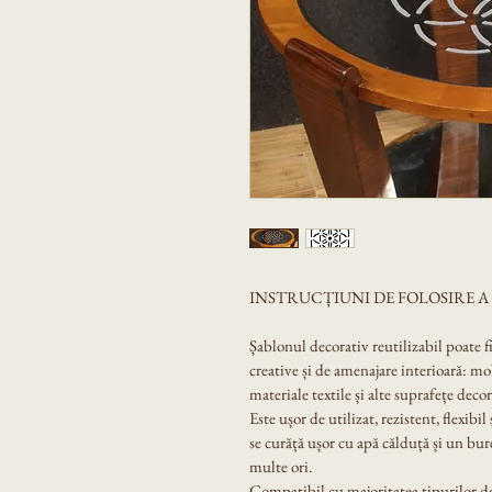
INSTRUCȚIUNI DE FOLOSIRE 
Șablonul decorativ reutilizabil poate f
creative și de amenajare interioară: mobi
materiale textile și alte suprafețe decor
Este ușor de utilizat, rezistent, flexibil
se curăță ușor cu apă călduță și un bur
multe ori.
Compatibil cu majoritatea tipurilor de