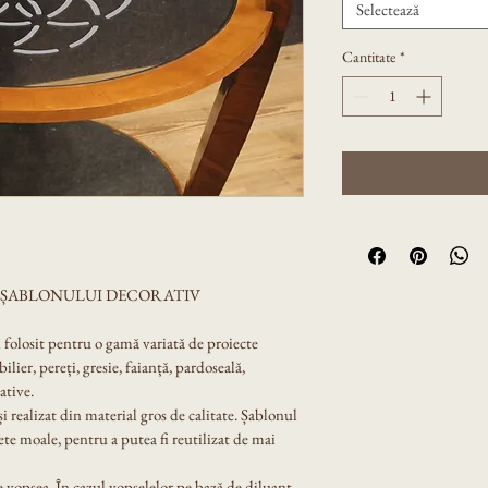
Selectează
Cantitate
*
A ȘABLONULUI DECORATIV
i folosit pentru o gamă variată de proiecte 
lier, pereți, gresie, faianță, pardoseală, 
ative.
 și realizat din material gros de calitate. Șablonul 
ete moale, pentru a putea fi reutilizat de mai 
 vopsea. În cazul vopselelor pe bază de diluant, 