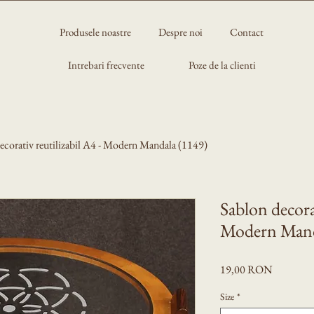
Produsele noastre
Despre noi
Contact
Intrebari frecvente
Poze de la clienti
ecorativ reutilizabil A4 - Modern Mandala (1149)
Sablon decorat
Modern Mand
Preț
19,00 RON
Size
*