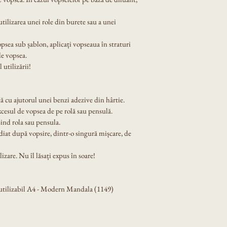
tilizarea unei role din burete sau a unei 
opsea sub șablon, aplicați vopseaua în straturi 
de vopsea.
 utilizării!
ă cu ajutorul unei benzi adezive din hârtie.
xcesul de vopsea de pe rolă sau pensulă.
ind rola sau pensula.
diat după vopsire, dintr-o singură mișcare, de 
izare. Nu îl lăsați expus în soare!
utilizabil A4 - Modern Mandala (1149)