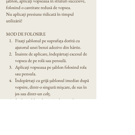
șablon, aplicați vopseaua în straturi succesive, 
folosind o cantitate redusă de vopsea.
Nu aplicați presiune ridicată în timpul 
utilizării!
MOD DE FOLOSIRE
Fixați șablonul pe suprafața dorită cu 
ajutorul unei benzi adezive din hârtie.
Înainte de aplicare, îndepărtați excesul de 
vopsea de pe rolă sau pensulă.
Aplicați vopseaua pe șablon folosind rola 
sau pensula.
Îndepărtați cu grijă șablonul imediat după 
vopsire, dintr-o singură mișcare, de sus în 
jos sau dintr-un colț.
Spălați șablonul cu grijă după utilizare. 
Nu îl lăsați expus în soare!
Dimensiune șablon: A4
Denumire model:Sablon decorativ reutilizabil 
A4 - Nor Flower (1333)