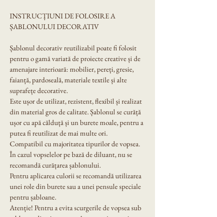
INSTRUCȚIUNI DE FOLOSIRE A 
ȘABLONULUI DECORATIV
Șablonul decorativ reutilizabil poate fi folosit 
pentru o gamă variată de proiecte creative și de 
amenajare interioară: mobilier, pereți, gresie, 
faianță, pardoseală, materiale textile și alte 
suprafețe decorative.
Este ușor de utilizat, rezistent, flexibil și realizat 
din material gros de calitate. Șablonul se curăță 
ușor cu apă călduță și un burete moale, pentru a 
putea fi reutilizat de mai multe ori.
Compatibil cu majoritatea tipurilor de vopsea. 
În cazul vopselelor pe bază de diluant, nu se 
recomandă curățarea șablonului.
Pentru aplicarea culorii se recomandă utilizarea 
unei role din burete sau a unei pensule speciale 
pentru șabloane.
Atenție! Pentru a evita scurgerile de vopsea sub 