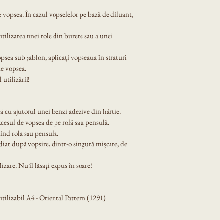
 vopsea. În cazul vopselelor pe bază de diluant, 
tilizarea unei role din burete sau a unei 
opsea sub șablon, aplicați vopseaua în straturi 
de vopsea.
 utilizării!
ă cu ajutorul unei benzi adezive din hârtie.
xcesul de vopsea de pe rolă sau pensulă.
ind rola sau pensula.
diat după vopsire, dintr-o singură mișcare, de 
izare. Nu îl lăsați expus în soare!
ilizabil A4 - Oriental Pattern (1291)