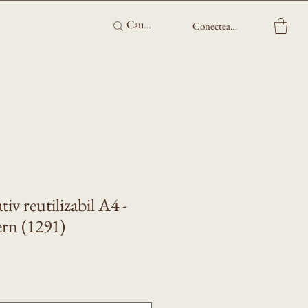
Conectează-te
iv reutilizabil A4 -
ern (1291)