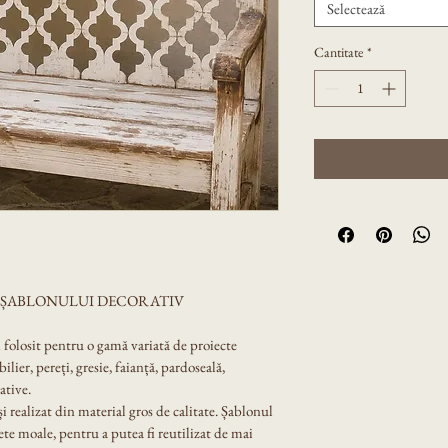
Selectează
Cantitate
*
A ȘABLONULUI DECORATIV
i folosit pentru o gamă variată de proiecte 
lier, pereți, gresie, faianță, pardoseală, 
ative.
 și realizat din material gros de calitate. Șablonul 
ete moale, pentru a putea fi reutilizat de mai 