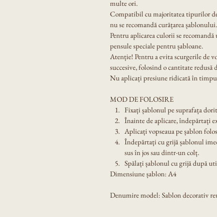
multe ori.
Compatibil cu majoritatea tipurilor de
nu se recomandă curățarea șablonului.
Pentru aplicarea culorii se recomandă u
pensule speciale pentru șabloane.
Atenție! Pentru a evita scurgerile de v
succesive, folosind o cantitate redusă 
Nu aplicați presiune ridicată în timpul
MOD DE FOLOSIRE
Fixați șablonul pe suprafața dorit
Înainte de aplicare, îndepărtați e
Aplicați vopseaua pe șablon folos
Îndepărtați cu grijă șablonul ime
sus în jos sau dintr-un colț.
Spălați șablonul cu grijă după util
Dimensiune șablon: A4
Denumire model: Sablon decorativ reut