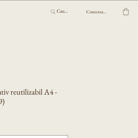
Conectează-te
iv reutilizabil A4 -
9)