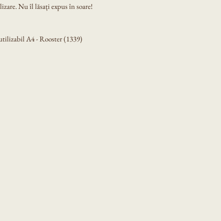
izare. Nu îl lăsați expus în soare!
ilizabil A4 - Rooster (1339)
Privacy Policy
Accessibility Statement
Shipping Policy
Terms & Conditions
Refund Policy