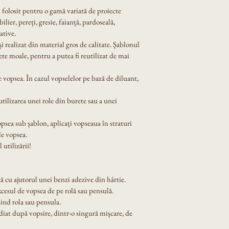
i folosit pentru o gamă variată de proiecte 
lier, pereți, gresie, faianță, pardoseală, 
ative.
 și realizat din material gros de calitate. Șablonul 
ete moale, pentru a putea fi reutilizat de mai 
 vopsea. În cazul vopselelor pe bază de diluant, 
tilizarea unei role din burete sau a unei 
opsea sub șablon, aplicați vopseaua în straturi 
de vopsea.
 utilizării!
ă cu ajutorul unei benzi adezive din hârtie.
xcesul de vopsea de pe rolă sau pensulă.
ind rola sau pensula.
diat după vopsire, dintr-o singură mișcare, de 