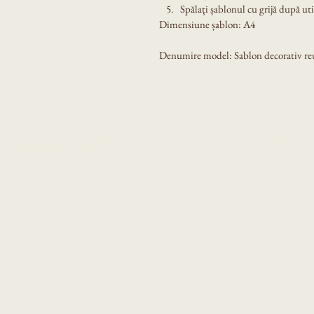
Spălați șablonul cu grijă după util
Dimensiune șablon: A4
Denumire model: Sablon decorativ reut
Produsele noastre
Eni Design Stencil
Despre noi
Contact
Intrebari frecvente
Poze de la clienti