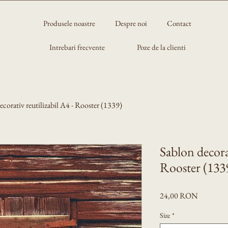
Produsele noastre
Despre noi
Contact
Intrebari frecvente
Poze de la clienti
ecorativ reutilizabil A4 - Rooster (1339)
Sablon decorat
Rooster (133
Preț
24,00 RON
Size
*