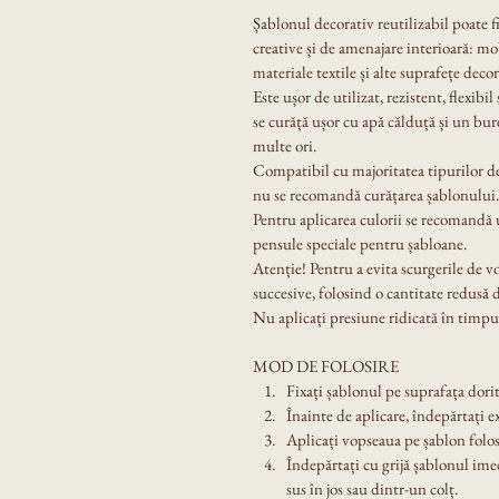
Șablonul decorativ reutilizabil poate f
creative și de amenajare interioară: mobi
materiale textile și alte suprafețe decor
Este ușor de utilizat, rezistent, flexibil
se curăță ușor cu apă călduță și un bur
multe ori.
Compatibil cu majoritatea tipurilor de
nu se recomandă curățarea șablonului.
Pentru aplicarea culorii se recomandă u
pensule speciale pentru șabloane.
Atenție! Pentru a evita scurgerile de v
succesive, folosind o cantitate redusă 
Nu aplicați presiune ridicată în timpul
MOD DE FOLOSIRE
Fixați șablonul pe suprafața dorit
Înainte de aplicare, îndepărtați e
Aplicați vopseaua pe șablon folos
Îndepărtați cu grijă șablonul ime
sus în jos sau dintr-un colț.