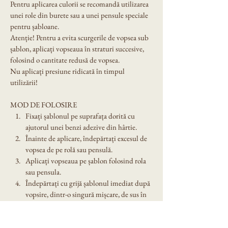
Pentru aplicarea culorii se recomandă utilizarea 
unei role din burete sau a unei pensule speciale 
pentru șabloane.
Atenție! Pentru a evita scurgerile de vopsea sub 
șablon, aplicați vopseaua în straturi succesive, 
folosind o cantitate redusă de vopsea.
Nu aplicați presiune ridicată în timpul 
utilizării!
MOD DE FOLOSIRE
Fixați șablonul pe suprafața dorită cu 
ajutorul unei benzi adezive din hârtie.
Înainte de aplicare, îndepărtați excesul de 
vopsea de pe rolă sau pensulă.
Aplicați vopseaua pe șablon folosind rola 
sau pensula.
Îndepărtați cu grijă șablonul imediat după 
vopsire, dintr-o singură mișcare, de sus în 
jos sau dintr-un colț.
Spălați șablonul cu grijă după utilizare. 
Nu îl lăsați expus în soare!