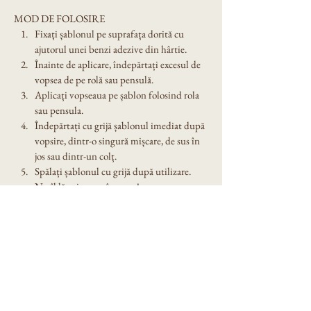
MOD DE FOLOSIRE
Fixați șablonul pe suprafața dorită cu 
ajutorul unei benzi adezive din hârtie.
Înainte de aplicare, îndepărtați excesul de 
vopsea de pe rolă sau pensulă.
Aplicați vopseaua pe șablon folosind rola 
sau pensula.
Îndepărtați cu grijă șablonul imediat după 
vopsire, dintr-o singură mișcare, de sus în 
jos sau dintr-un colț.
Spălați șablonul cu grijă după utilizare. 
Nu îl lăsați expus în soare!
Dimensiune șablon: A4
Denumire model: Sablon decorativ reutilizabil 
- Flo wer guitar(1094)