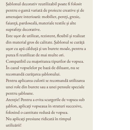
Șablonul decorativ reutilizabil poate fi folosit 
pentru o gamă variată de proiecte creative și de 
amenajare interioară: mobilier, pereți, gresie, 
faianță, pardoseală, materiale textile și alte 
suprafețe decorative.
Este ușor de utilizat, rezistent, flexibil și realizat 
din material gros de calitate. Șablonul se curăță 
ușor cu apă călduță și un burete moale, pentru a 
putea fi reutilizat de mai multe ori.
Compatibil cu majoritatea tipurilor de vopsea. 
În cazul vopselelor pe bază de diluant, nu se 
recomandă curățarea șablonului.
Pentru aplicarea culorii se recomandă utilizarea 
unei role din burete sau a unei pensule speciale 
pentru șabloane.
Atenție! Pentru a evita scurgerile de vopsea sub 
șablon, aplicați vopseaua în straturi succesive, 
folosind o cantitate redusă de vopsea.
Nu aplicați presiune ridicată în timpul 
utilizării!