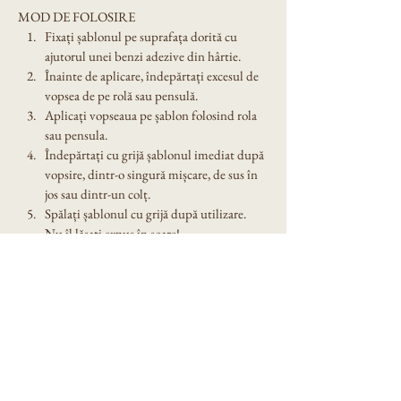
MOD DE FOLOSIRE
Fixați șablonul pe suprafața dorită cu 
ajutorul unei benzi adezive din hârtie.
Înainte de aplicare, îndepărtați excesul de 
vopsea de pe rolă sau pensulă.
Aplicați vopseaua pe șablon folosind rola 
sau pensula.
Îndepărtați cu grijă șablonul imediat după 
vopsire, dintr-o singură mișcare, de sus în 
jos sau dintr-un colț.
Spălați șablonul cu grijă după utilizare. 
Nu îl lăsați expus în soare!
Dimensiune șablon: A4
Denumire model: Sablon decorativ reutilizabil 
- Vintage (1089)