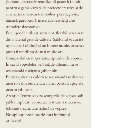
Șablonul decorativ reutilizabil poate fi folosit 
pentru o gamă variată de proiecte creative și de 
amenajare interioară: mobilier, pereți, gresie, 
faianță, pardoseală, materiale textile și alte 
suprafețe decorative.
Este ușor de utilizat, rezistent, flexibil și realizat 
din material gros de calitate. Șablonul se curăță 
ușor cu apă călduță și un burete moale, pentru a 
putea fi reutilizat de mai multe ori.
Compatibil cu majoritatea tipurilor de vopsea. 
În cazul vopselelor pe bază de diluant, nu se 
recomandă curățarea șablonului.
Pentru aplicarea culorii se recomandă utilizarea 
unei role din burete sau a unei pensule speciale 
pentru șabloane.
Atenție! Pentru a evita scurgerile de vopsea sub 
șablon, aplicați vopseaua în straturi succesive, 
folosind o cantitate redusă de vopsea.
Nu aplicați presiune ridicată în timpul 
utilizării!