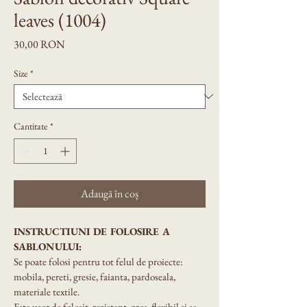
leaves (1004)
Preț
30,00 RON
Size
*
Cantitate
*
Adaugă în coș
INSTRUCTIUNI DE FOLOSIRE A 
SABLONULUI:
Se poate folosi pentru tot felul de proiecte: 
mobila, pereti, gresie, faianta, pardoseala, 
materiale textile.
Este usor de folosit, rezistent, gros, flexibil si se 