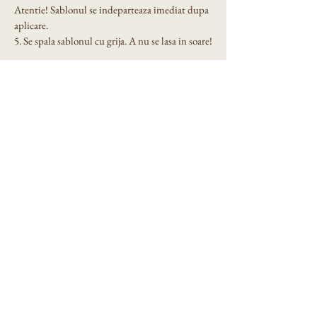
Atentie! Sablonul se indeparteaza imediat dupa 
aplicare.
5. Se spala sablonul cu grija. A nu se lasa in soare!
Dimensiune sablon: A4 si A3
Eni Design Stencil
Privacy Policy
Accessibility Statement
Shipping Policy
Terms & Conditions
Refund Policy