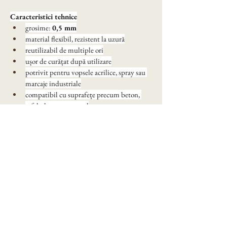
Caracteristici tehnice
grosime: 
0,5 mm
material flexibil, rezistent la uzură
reutilizabil de multiple ori
ușor de curățat după utilizare
potrivit pentru vopsele acrilice, spray sau 
marcaje industriale
compatibil cu suprafețe precum beton, 
asfalt, lemn sau metal
Avantaje principale
trasare rapidă și uniformă a marcajelor
economie de timp în execuție
rezultate profesionale chiar și în utilizare 
repetată
precizie ridicată în detalii grafice și tehnice
durabilitate în condiții de șantier sau 
exterior
Dimensiune  20x30cm, la solicitare se pot face si 